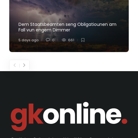
Dem Staatsbeamten seng Obligatiounen am
Fall vun engem Dimmer
5 days ago
0
661