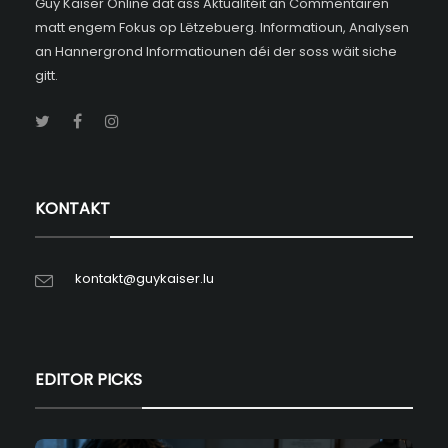
Guy Kaiser Online dat ass Aktualitéit an Commentairen
matt engem Fokus op Lëtzebuerg. Informatioun, Analysen
an Hannergrond Informatiounen déi der soss wäit siche
gitt.
KONTAKT
kontakt@guykaiser.lu
EDITOR PICKS