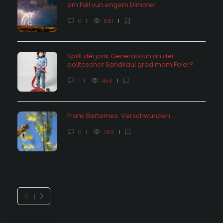
am Fall vun engem Dimmer
0
661
Spillt déi jonk Generatioun an der
politescher Sandkaul grad mam Feier?
1
458
Frank Bertemes: Verschwunden….
0
769