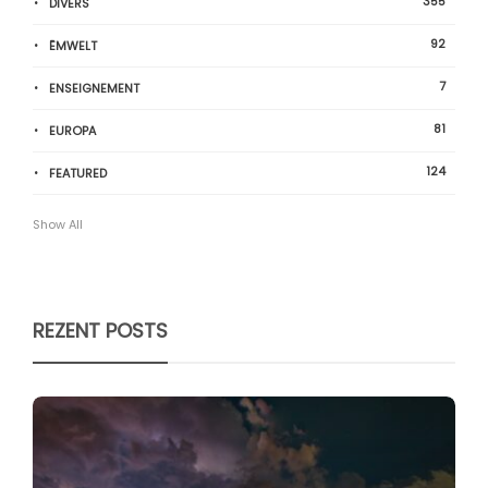
355
DIVERS
92
ËMWELT
7
ENSEIGNEMENT
81
EUROPA
124
FEATURED
Show All
REZENT POSTS