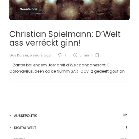
Gesellschaft
Christian Spielmann: D’Welt
ass verréckt ginn!
Guy Kaiser
,
5 years ago
1
5 min
Zanter bal engem Joer dréit d’Welt ganz anescht. E
Coronavirus, deen op de Numm SAR-COV-2 gedeeft gouf an...
92
AUSSEPOLITIK
1
DIGITAL WELT