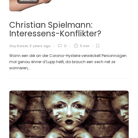
Gesellschaft
Christian Spielmann:
Interessens-Konflikter?
Guy Kaiser
,
5 years ago
0
5 min
Wann een déi an der Corona-Hysterie verwéckelt Personnagen
mol genau ënner d’Lupp hellt, da brauch een sech net ze
wonneren,...