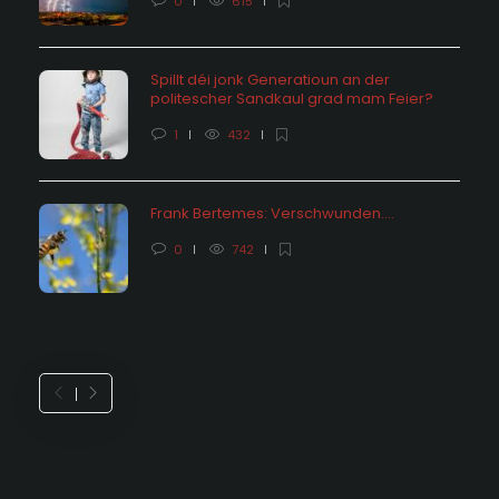
0
615
Spillt déi jonk Generatioun an der
politescher Sandkaul grad mam Feier?
1
432
Frank Bertemes: Verschwunden….
0
742