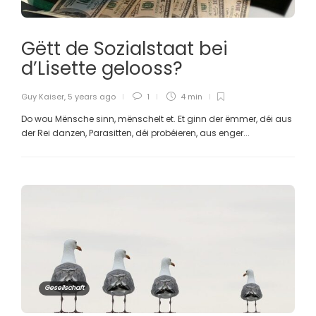
Gëtt de Sozialstaat bei
d’Lisette gelooss?
Guy Kaiser
,
5 years ago
1
4 min
Do wou Mënsche sinn, mënschelt et. Et ginn der ëmmer, déi aus
der Rei danzen, Parasitten, déi probéieren, aus enger...
Gesellschaft