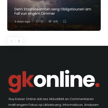
Dem Staatsbeamten seng Obligatiounen am
Fall vun engem Dimmer
3 days ago
0
615
Guy Kaiser Online dat ass Aktualitéit an Commentairen
matt engem Fokus op Lëtzebuerg. Informatioun, Analysen