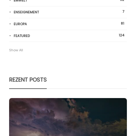
ËMWELT
7
ENSEIGNEMENT
81
EUROPA
124
FEATURED
Show All
REZENT POSTS