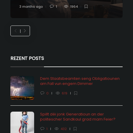
3 months ago
1
1964
REZENT POSTS
Dem Staatsbeamten seng Obligatiounen
am Fall vun engem Dimmer
0
619
Spillt déi jonk Generatioun an der
politescher Sandkaul grad mam Feier?
1
432