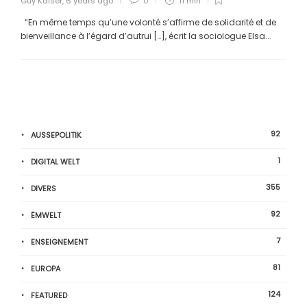
Guy Kaiser
,
6 years ago
0
11 min
“En même temps qu’une volonté s’affirme de solidarité et de
bienveillance à l’égard d’autrui […], écrit la sociologue Elsa...
92
AUSSEPOLITIK
1
DIGITAL WELT
355
DIVERS
92
ËMWELT
7
ENSEIGNEMENT
81
EUROPA
124
FEATURED