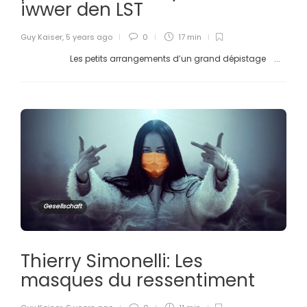
iwwer den LST
Guy Kaiser
,
5 years ago
0
17 min
Les petits arrangements d’un grand dépistage ...
Gesellschaft
Thierry Simonelli: Les
masques du ressentiment