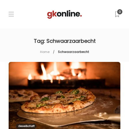
0
Tag:
Schwaarzaarbecht
Home
Schwaarzaarbecht
Gesellschaft