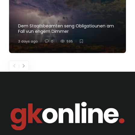
Dem Staatsbeamten seng Obligatiounen am
Fall vun engem Dimmer
3 days ago
0
595