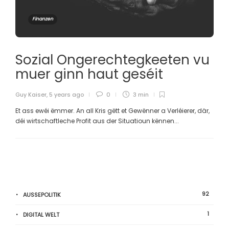
Finanzen
Sozial Ongerechtegkeeten vu
muer ginn haut geséit
Guy Kaiser
,
5 years ago
0
3 min
Et ass ewéi ëmmer. An all Kris gëtt et Gewënner a Verléierer, där,
déi wirtschaftleche Profit aus der Situatioun kënnen...
92
AUSSEPOLITIK
1
DIGITAL WELT