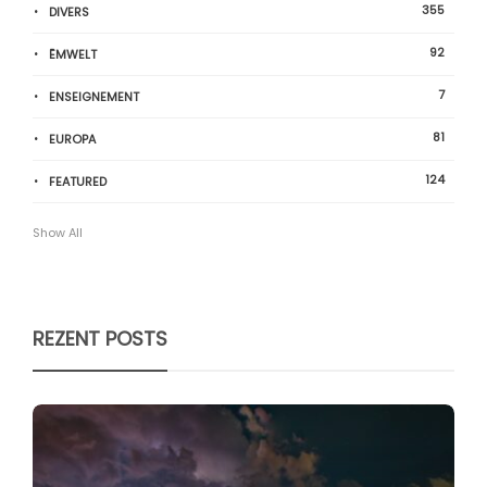
355
DIVERS
92
ËMWELT
7
ENSEIGNEMENT
81
EUROPA
124
FEATURED
Show All
REZENT POSTS