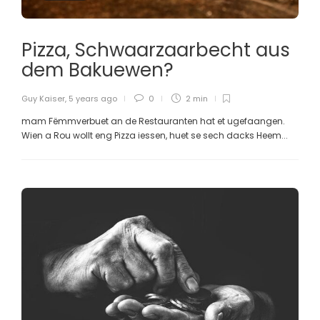
Pizza, Schwaarzaarbecht aus
dem Bakuewen?
Guy Kaiser
,
5 years ago
0
2 min
mam Fëmmverbuet an de Restauranten hat et ugefaangen.
Wien a Rou wollt eng Pizza iessen, huet se sech dacks Heem...