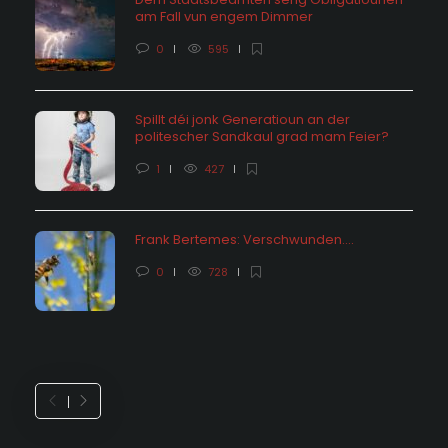
am Fall vun engem Dimmer
0
595
Spillt déi jonk Generatioun an der
politescher Sandkaul grad mam Feier?
1
427
Frank Bertemes: Verschwunden….
0
728