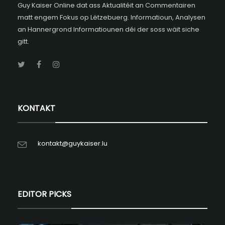
Guy Kaiser Online dat ass Aktualitéit an Commentairen
matt engem Fokus op Lëtzebuerg. Informatioun, Analysen
an Hannergrond Informatiounen déi der soss wäit siche
gitt.
KONTAKT
kontakt@guykaiser.lu
EDITOR PICKS