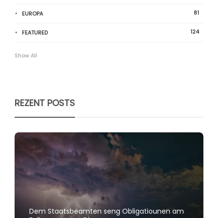
81
EUROPA
124
FEATURED
Show All
REZENT POSTS
Dem Staatsbeamten seng Obligatiounen am