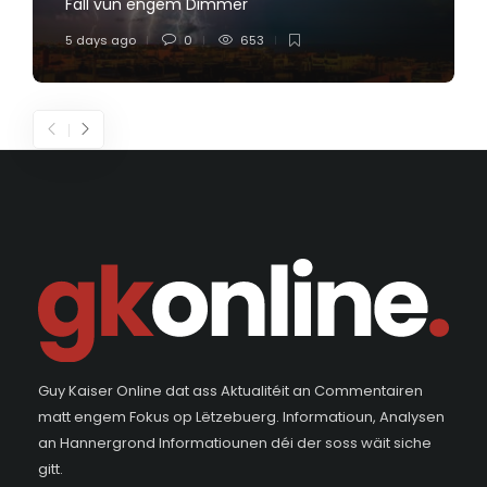
Fall vun engem Dimmer
5 days ago
0
653
Guy Kaiser Online dat ass Aktualitéit an Commentairen
matt engem Fokus op Lëtzebuerg. Informatioun, Analysen
an Hannergrond Informatiounen déi der soss wäit siche
gitt.