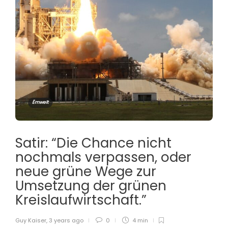
Ëmwelt
Satir: “Die Chance nicht
nochmals verpassen, oder
neue grüne Wege zur
Umsetzung der grünen
Kreislaufwirtschaft.”
Guy Kaiser
,
3 years ago
0
4 min