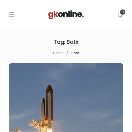
0
Tag:
Satir
Home
Satir