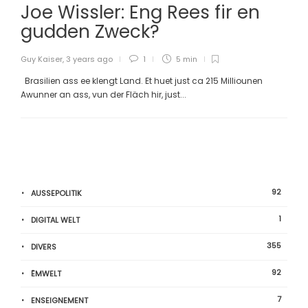
Joe Wissler: Eng Rees fir en
gudden Zweck?
Guy Kaiser
,
3 years ago
1
5 min
Brasilien ass ee klengt Land. Et huet just ca 215 Milliounen
Awunner an ass, vun der Fläch hir, just...
92
AUSSEPOLITIK
1
DIGITAL WELT
355
DIVERS
92
ËMWELT
7
ENSEIGNEMENT