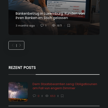
Bankenbetrug in Luxemburg: Kunden von
ihren Banken im Stich gelassen
3 months ago
1
1971
REZENT POSTS
Dem Staatsbeamten seng Obligatiounen
am Fall vun engem Dimmer
0
653