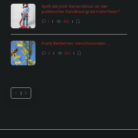
Spillt déi jonk Generatioun an der
politescher Sandkaul grad mam Feier?
1
455
Frank Bertemes: Verschwunden….
0
762