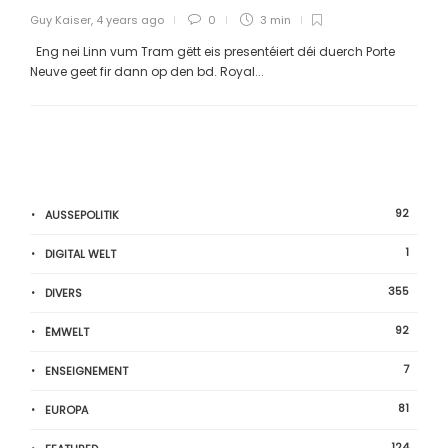
Guy Kaiser
,
4 years ago
0
3 min
Eng nei Linn vum Tram gëtt eis presentéiert déi duerch Porte
Neuve geet fir dann op den bd. Royal...
92
AUSSEPOLITIK
1
DIGITAL WELT
355
DIVERS
92
ËMWELT
7
ENSEIGNEMENT
81
EUROPA
124