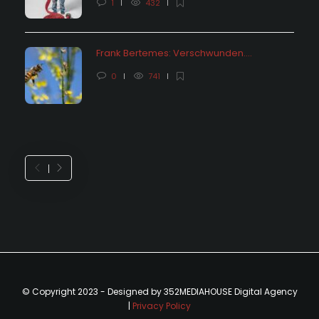
1
432
Frank Bertemes: Verschwunden….
0
741
© Copyright 2023 - Designed by 352MEDIAHOUSE Digital Agency
|
Privacy Policy