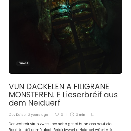
Ëmwelt
VUN DACKELEN A FILIGRANE
MONSTEREN. E Lieserbréif aus
dem Neiduerf
Guy Kaiser
,
2 years ago
0
3 min
Dat wat mir virun zwee Joer scho gesot hunn ass haut elo
Realitéit: déi onméiglech Bréck iwwert d’Neiduerf wäert méi...