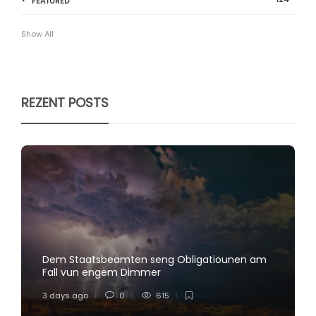
FEATURED
Show All
REZENT POSTS
Dem Staatsbeamten seng Obligatiounen am
Fall vun engem Dimmer
3 days ago
0
615