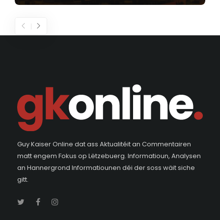
Guy Kaiser Online dat ass Aktualitéit an Commentairen
matt engem Fokus op Lëtzebuerg. Informatioun, Analysen
an Hannergrond Informatiounen déi der soss wäit siche
gitt.