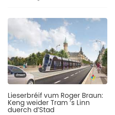
Ëmwelt
Lieserbréif vum Roger Braun:
Keng weider Tram ‘s Linn
duerch d’Stad