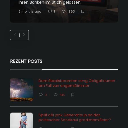
ihren Banken im Stich gelassen
3 months ago
1
1963
REZENT POSTS
Dem Staatsbeamten seng Obligatiounen
am Fall vun engem Dimmer
0
615
Spillt déi jonk Generatioun an der
politescher Sandkaul grad mam Feier?