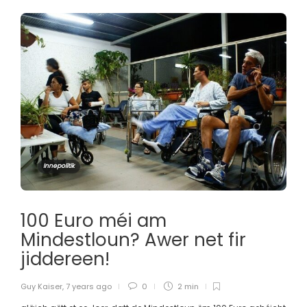
Innepolitik
100 Euro méi am
Mindestloun? Awer net fir
jiddereen!
Guy Kaiser
,
7 years ago
0
2 min