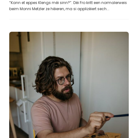
“Kann et eppes Klengs méi sinn?”. Déi Fro kritt een normalerweis
beim Monni Metzler ze héieren, ma si applizéiert sech...