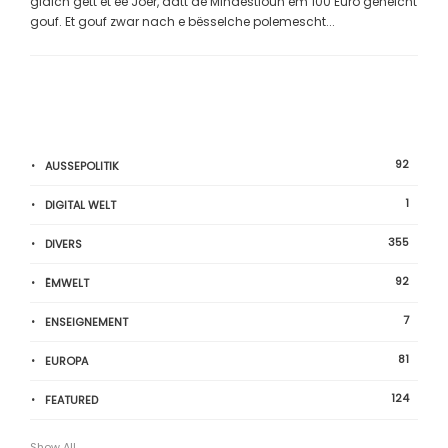
gläich gëtt et ee Joer, datt de Mindestloun ëm 100 Euro gehéicht
gouf. Et gouf zwar nach e bësselche polemescht...
92
AUSSEPOLITIK
1
DIGITAL WELT
355
DIVERS
92
ËMWELT
7
ENSEIGNEMENT
81
EUROPA
124
FEATURED
Show All