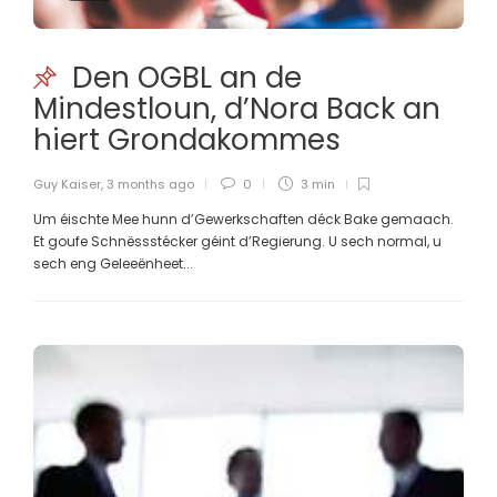
Den OGBL an de
Mindestloun, d’Nora Back an
hiert Grondakommes
Guy Kaiser
,
3 months ago
0
3 min
Um éischte Mee hunn d’Gewerkschaften déck Bake gemaach.
Et goufe Schnëssstécker géint d’Regierung. U sech normal, u
sech eng Geleeënheet...