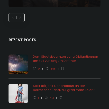
REZENT POSTS
Dem Staatsbeamten seng Obligatiounen
am Fall vun engem Dimmer
0
555
Spillt déi jonk Generatioun an der
politescher Sandkaul grad mam Feier?
1
413