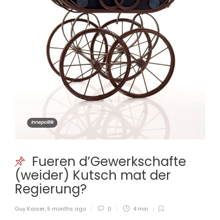
Innepolitik
Fueren d’Gewerkschafte
(weider) Kutsch mat der
Regierung?
Guy Kaiser
,
5 months ago
0
4 min