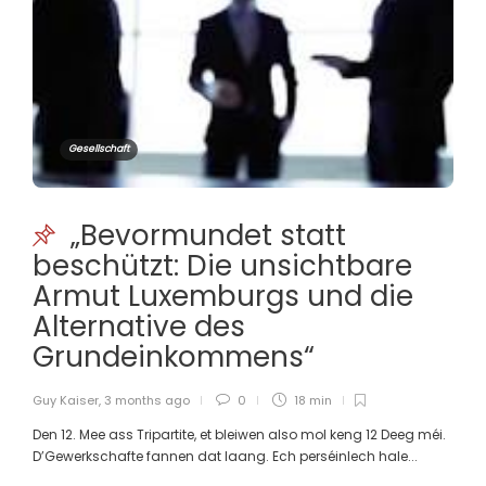
Gesellschaft
„Bevormundet statt
beschützt: Die unsichtbare
Armut Luxemburgs und die
Alternative des
Grundeinkommens“
Guy Kaiser
,
3 months ago
0
18 min
Den 12. Mee ass Tripartite, et bleiwen also mol keng 12 Deeg méi.
D’Gewerkschafte fannen dat laang. Ech perséinlech hale...