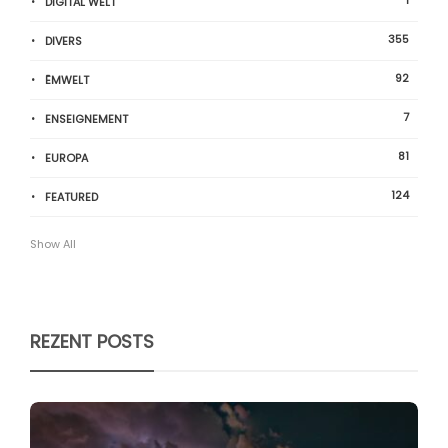
1
DIGITAL WELT
355
DIVERS
92
ËMWELT
7
ENSEIGNEMENT
81
EUROPA
124
FEATURED
Show All
REZENT POSTS