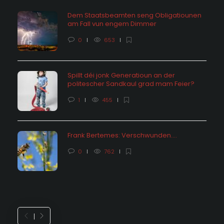
Dem Staatsbeamten seng Obligatiounen
am Fall vun engem Dimmer
0
653
Spillt déi jonk Generatioun an der
politescher Sandkaul grad mam Feier?
1
455
Frank Bertemes: Verschwunden….
0
762