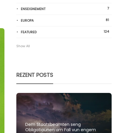
7
ENSEIGNEMENT
81
EUROPA
124
FEATURED
Show All
REZENT POSTS
Dem Staatsbeamten seng
Spillt
Obligatiounen am Fall vun engem
polit