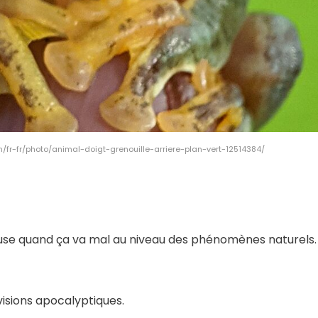
/fr-fr/photo/animal-doigt-grenouille-arriere-plan-vert-12514384/
euse quand ça va mal au niveau des phénomènes naturels.
visions apocalyptiques.