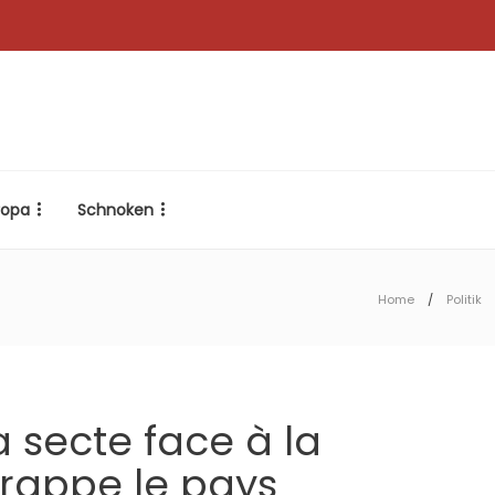
ropa
Schnoken
Home
Politik
 secte face à la
frappe le pays