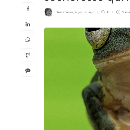
Guy Kaiser
,
4 years ago
0
2 mi