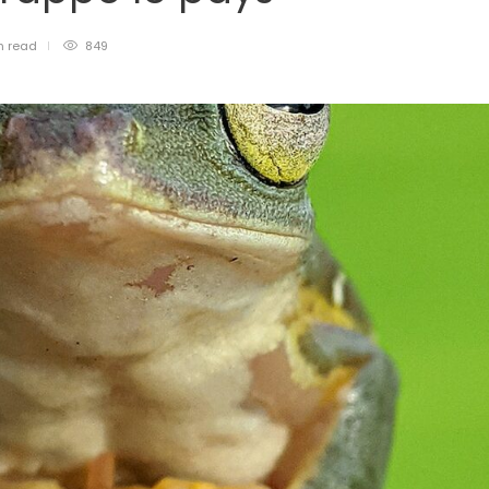
n
read
849