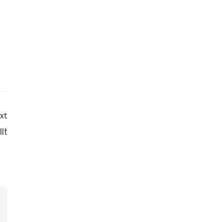
xt
lt