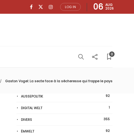
06
AUG
LOG IN
2026
0
Gaston Vogel: La secte face à la sécheresse qui frappe le pays
92
AUSSEPOLITIK
1
DIGITAL WELT
355
DIVERS
92
ËMWELT