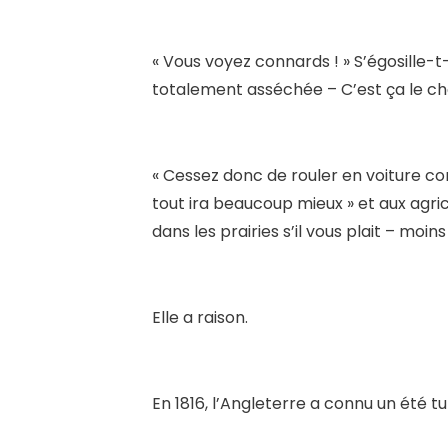
« Vous voyez connards ! » S’égosille-t
totalement asséchée – C’est ça le c
« Cessez donc de rouler en voiture c
tout ira beaucoup mieux » et aux agric
dans les prairies s’il vous plait – moi
Elle a raison.
En 1816, l’Angleterre a connu un été t