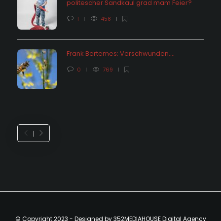
politescher Sandkaul grad mam Feier?
1
458
Frank Bertemes: Verschwunden….
0
769
© Copyright 2023 - Designed by 352MEDIAHOUSE Digital Agency