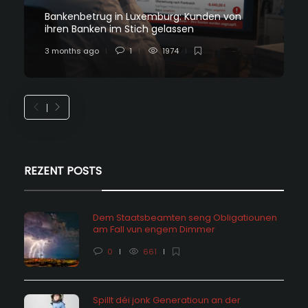
Bankenbetrug in Luxemburg: Kunden von
ihren Banken im Stich gelassen
3 months ago
1
1974
REZENT POSTS
Dem Staatsbeamten seng Obligatiounen
am Fall vun engem Dimmer
0
661
Spillt déi jonk Generatioun an der