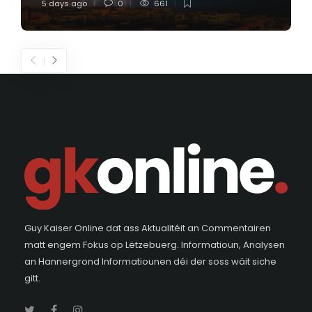
5 days ago
0
661
Guy Kaiser Online dat ass Aktualitéit an Commentairen
matt engem Fokus op Lëtzebuerg. Informatioun, Analysen
an Hannergrond Informatiounen déi der soss wäit siche
gitt.