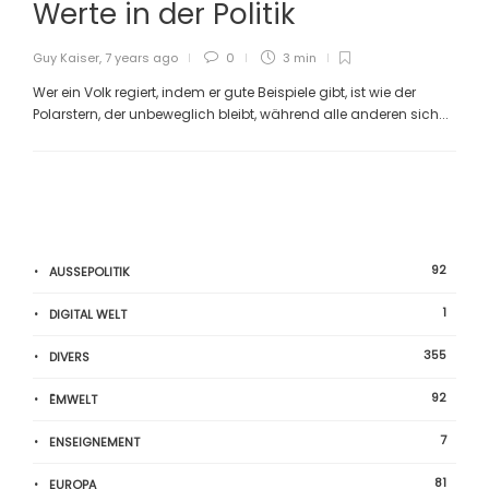
Werte in der Politik
Guy Kaiser
,
7 years ago
0
3 min
Wer ein Volk regiert, indem er gute Beispiele gibt, ist wie der
Polarstern, der unbeweglich bleibt, während alle anderen sich...
92
AUSSEPOLITIK
1
DIGITAL WELT
355
DIVERS
92
ËMWELT
7
ENSEIGNEMENT
81
EUROPA