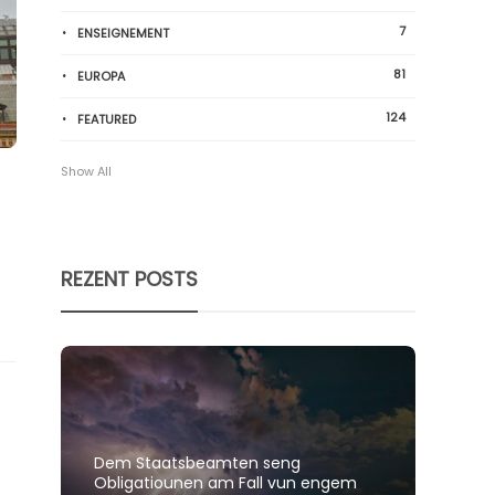
7
ENSEIGNEMENT
81
EUROPA
124
FEATURED
Show All
REZENT POSTS
Dem Staatsbeamten seng
Spillt
Obligatiounen am Fall vun engem
polit