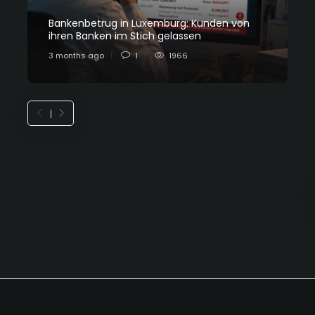
Bankenbetrug in Luxemburg: Kunden von
C
ihren Banken im Stich gelassen
L
3 months ago
1
1966
7