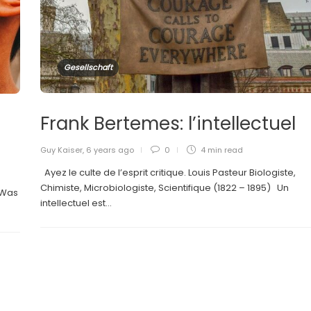
Gesellschaft
Frank Bertemes: l’intellectuel
Guy Kaiser
,
6 years ago
0
4 min
read
Ayez le culte de l’esprit critique. Louis Pasteur Biologiste,
Chimiste, Microbiologiste, Scientifique (1822 – 1895) Un
 Was
intellectuel est...