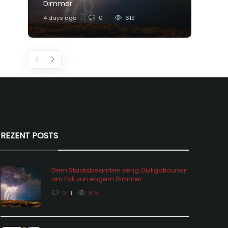
Dimmer
Feier
4 days ago
0
619
6 days
REZENT POSTS
Dem Staatsbeamten seng Obligatiounen
am Fall vun engem Dimmer
0
619