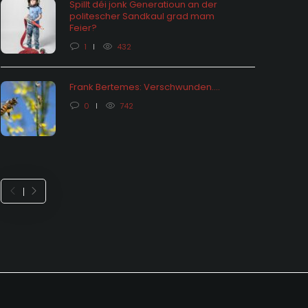
Spillt déi jonk Generatioun an der
politescher Sandkaul grad mam
hômage: vu Statistiken an hire
Feier?
ektiounen
Feieralarm o
1
432
 months ago
0
1657
8 months ago
Frank Bertemes: Verschwunden….
0
742