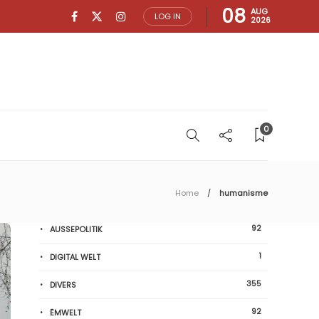
08
AUG
LOG IN
2026
0
Home
humanisme
92
AUSSEPOLITIK
1
DIGITAL WELT
355
DIVERS
92
ËMWELT