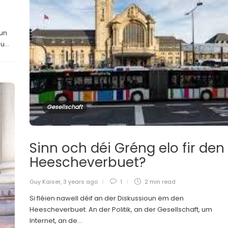
vun
...
Gesellschaft
Sinn och déi Gréng elo fir den
Heescheverbuet?
Guy Kaiser
,
3 years ago
1
2 min
read
Si fléien nawell déif an der Diskussioun ëm den
Heescheverbuet. An der Politik, an der Gesellschaft, um
Internet, an de...