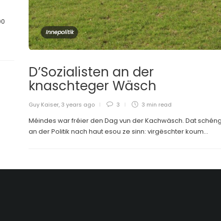
00
Innepolitik
D’Sozialisten an der
knaschteger Wäsch
Guy Kaiser
,
3 years ago
3
3 min
read
Méindes war fréier den Dag vun der Kachwäsch. Dat schéng
an der Politik nach haut esou ze sinn: virgëschter koum...