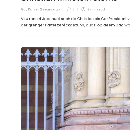
Guy Kaiser
,
2 years ago
2
2 min
read
Viru ronn 4 Joer huet sech de Christian als Co-President 
der grénger Partei zeréckgezunn, quasi op deem Dag wou