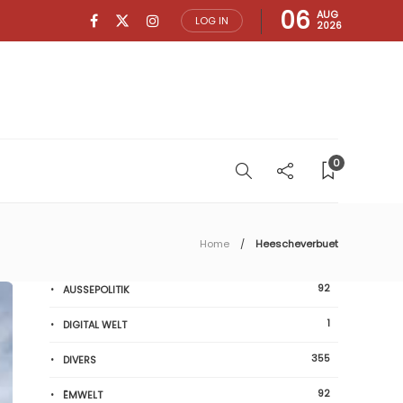
06
AUG
LOG IN
2026
0
Home
Heescheverbuet
92
AUSSEPOLITIK
1
DIGITAL WELT
355
DIVERS
92
ËMWELT