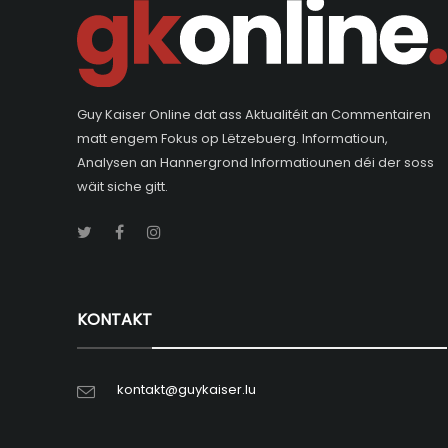
Guy Kaiser Online dat ass Aktualitéit an Commentairen
matt engem Fokus op Lëtzebuerg. Informatioun,
Analysen an Hannergrond Informatiounen déi der soss
wäit siche gitt.
KONTAKT
kontakt@guykaiser.lu