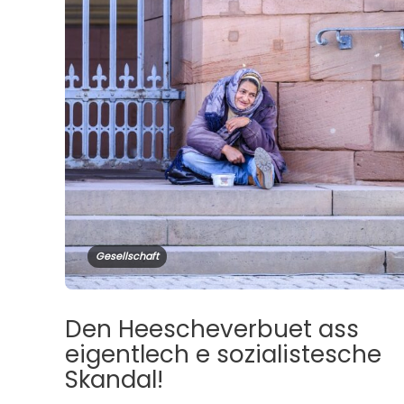
Gesellschaft
Den Heescheverbuet ass
eigentlech e sozialistesche
Skandal!