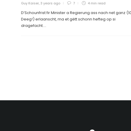
Guy Kaiser
,
3 years ago
7
4 min
read
D’Schounfrist fir Minister a Regierung ass nach net ganz (1
Deeg!) erlaanscht, ma et gëtt schonn hefteg op si
dragefacht....