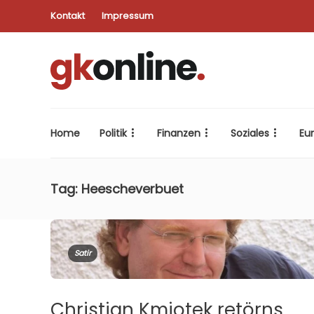
Kontakt
Impressum
Home
Politik
Finanzen
Soziales
Eu
Tag:
Heescheverbuet
Satir
Christian Kmiotek retörns