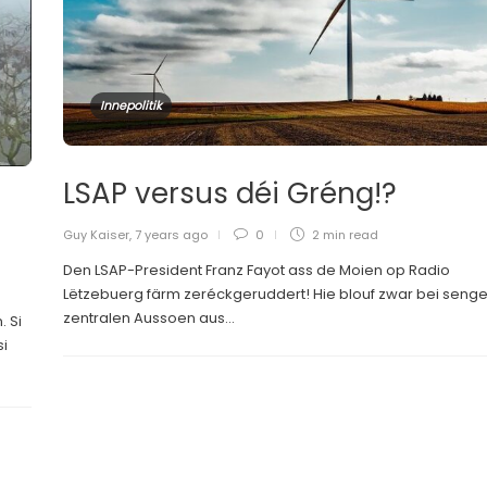
Innepolitik
LSAP versus déi Gréng!?
Guy Kaiser
,
7 years ago
0
2 min
read
Den LSAP-President Franz Fayot ass de Moien op Radio
Lëtzebuerg färm zeréckgeruddert! Hie blouf zwar bei seng
zentralen Aussoen aus...
 Si
si