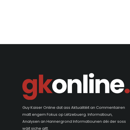
Guy Kaiser Online dat ass Aktualitéit an Commentairen
matt engem Fokus op Lëtzebuerg. Informatioun,
Analysen an Hannergrond Informatiounen déi der soss
wäit siche gitt.