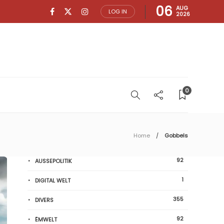
06
AUG
LOG IN
2026
0
Home
Gobbels
92
AUSSEPOLITIK
1
DIGITAL WELT
355
DIVERS
92
ËMWELT