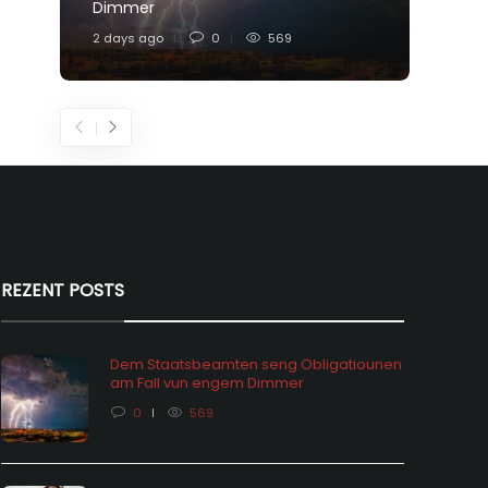
Dimmer
Feier
2 days ago
0
569
5 days
REZENT POSTS
Dem Staatsbeamten seng Obligatiounen
am Fall vun engem Dimmer
0
569