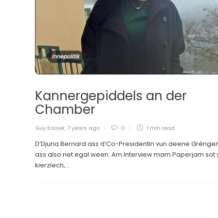
Innepolitik
Kannergepiddels an der
Chamber
Guy Kaiser
,
7 years ago
0
1 min
read
D’Djuna Bernard ass d’Co-Presidentin vun deene Gréngen.
ass also net egal ween. Am Interview mam Paperjam sot 
kierzlech,...