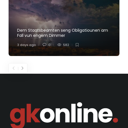
Dem Staatsbeamten seng Obligatiounen am
Fall vun engem Dimmer
3 days ago
0
582