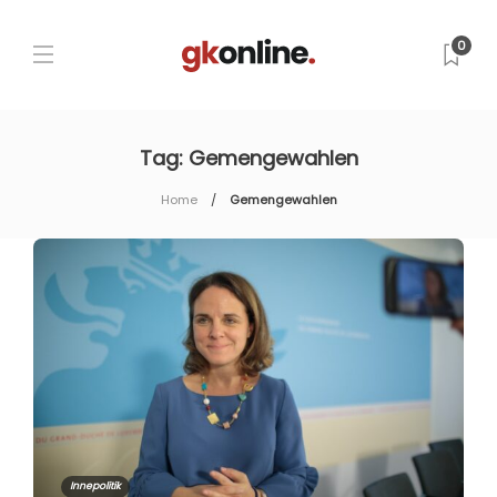
0
Tag:
Gemengewahlen
Home
Gemengewahlen
Innepolitik