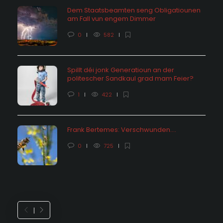
Dem Staatsbeamten seng Obligatiounen
am Fall vun engem Dimmer
0
582
Spillt déi jonk Generatioun an der
politescher Sandkaul grad mam Feier?
1
422
Frank Bertemes: Verschwunden….
0
725