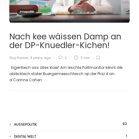
Innepolitik
Nach kee wäissen Damp an
der DP-Knuedler-Kichen!
Guy Kaiser
,
4 years ago
2
3 min
Eigentlech ass alles kloer! Am leschte Politmonitor kënnt déi
ablécklech stater Buergermeeschtesch op der Plaz 4 an
d’Corinne Cahen...
92
AUSSEPOLITIK
1
DIGITAL WELT