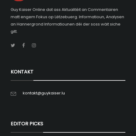
Guy Kaiser Online dat ass Aktualitéit an Commentairen
matt engem Fokus op Lëtzebuerg. Informatioun, Analysen
an Hannergrond Informatiounen déi der soss wäit siche
gitt.
KONTAKT
kontakt@guykaiser.lu
EDITOR PICKS