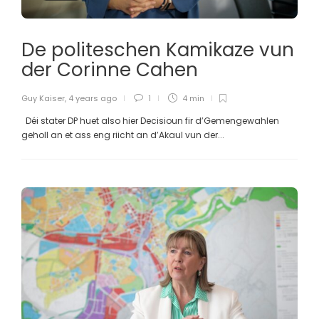
De politeschen Kamikaze vun
der Corinne Cahen
Guy Kaiser
,
4 years ago
1
4 min
Déi stater DP huet also hier Decisioun fir d’Gemengewahlen
geholl an et ass eng riicht an d’Akaul vun der...