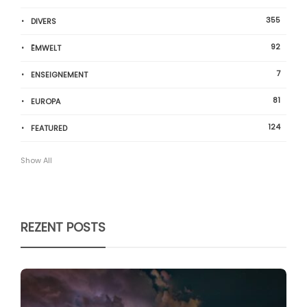
355
DIVERS
92
ËMWELT
7
ENSEIGNEMENT
81
EUROPA
124
FEATURED
Show All
REZENT POSTS