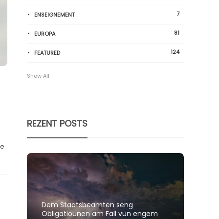
7
ENSEIGNEMENT
81
EUROPA
124
FEATURED
Show All
REZENT POSTS
he
Dem Staatsbeamten seng
Spillt
Obligatiounen am Fall vun engem
polit