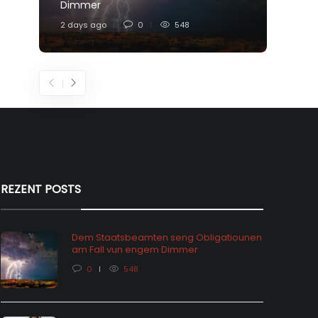
Dimmer
Feier
2 days ago
0
548
4 days
REZENT POSTS
Dem Staatsbeamten seng Obligatiounen
am Fall vun engem Dimmer
0
548