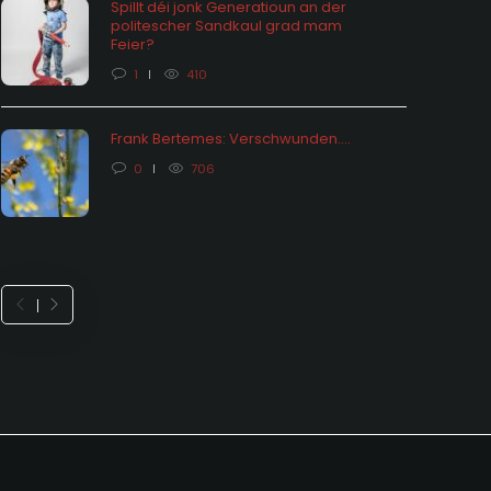
Spillt déi jonk Generatioun an der
politescher Sandkaul grad mam
hômage: vu Statistiken an hire
Feier?
ektiounen
Feieralarm o
1
410
 months ago
0
1653
8 months ago
Frank Bertemes: Verschwunden….
0
706