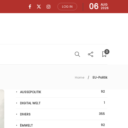
06
AUG
LOG IN
2026
0
Home
EU-Politik
92
AUSSEPOLITIK
1
DIGITAL WELT
355
DIVERS
92
ËMWELT