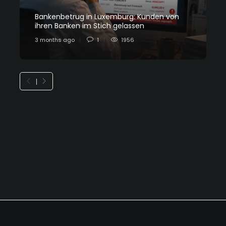
Bankenbetrug in Luxemburg: Kunden von
C
ihren Banken im Stich gelassen
L
3 months ago
1
1956
7