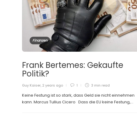
Finanzen
Frank Bertemes: Gekaufte
Politik?
Guy Kaiser
,
2 years ago
1
3 min
read
Keine Festung ist so stark, dass Geld sie nicht einnehmen
kann. Marcus Tullius Cicero Dass die EU keine Festung,...