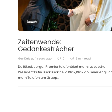
Ëmwelt
Zeitenwende:
Gedankestrécher
Guy Kaiser
,
4 years ago
0
2 min
read
De lëtzebuerger Premier telefonéiert mam russesche
President Putin. Klick,Klick hei a Klick,Klick do: séier eng Ph
mam Telefon am Grapp...