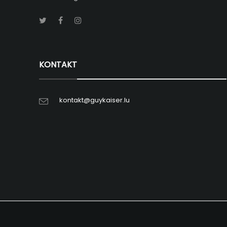
KONTAKT
kontakt@guykaiser.lu