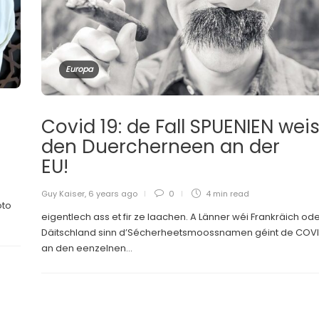
Europa
Covid 19: de Fall SPUENIEN weis
den Duercherneen an der
EU!
Guy Kaiser
,
6 years ago
0
4 min
read
oto
eigentlech ass et fir ze laachen. A Länner wéi Frankräich od
Däitschland sinn d’Sécherheetsmoossnamen géint de COV
an den eenzelnen...