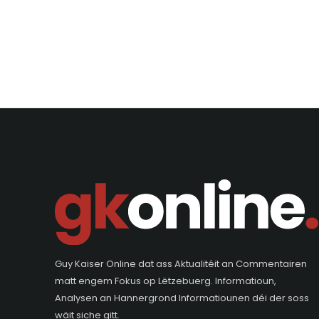
Guy Kaiser Online dat ass Aktualitéit an Commentairen
matt engem Fokus op Lëtzebuerg. Informatioun,
Analysen an Hannergrond Informatiounen déi der soss
wäit siche gitt.