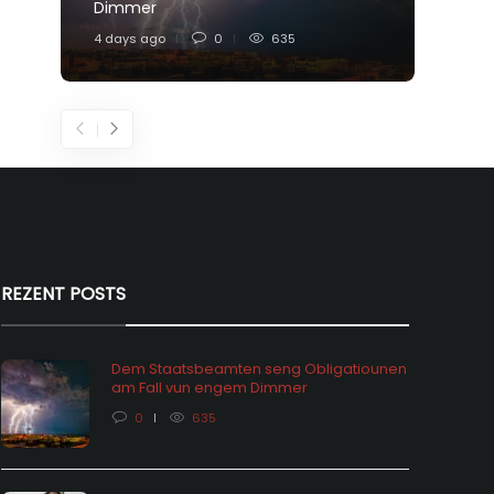
Dimmer
Feier
4 days ago
0
635
6 days
REZENT POSTS
Dem Staatsbeamten seng Obligatiounen
am Fall vun engem Dimmer
0
635