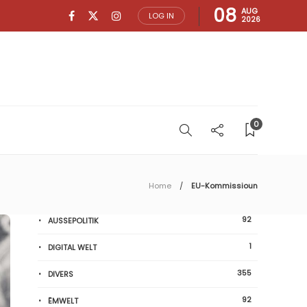
08
AUG
LOG IN
2026
0
Home
EU-Kommissioun
92
AUSSEPOLITIK
1
DIGITAL WELT
355
DIVERS
92
ËMWELT