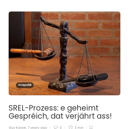
Innepolitik
SREL-Prozess: e geheimt
Gespréich, dat verjährt ass!
Guy Kaiser
,
7 years ago
0
3 min