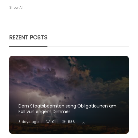
Show All
REZENT POSTS
Dem Staatsbeamten seng Obligatiounen am
Fall vun engem Dimmer
3 days ago
0
586