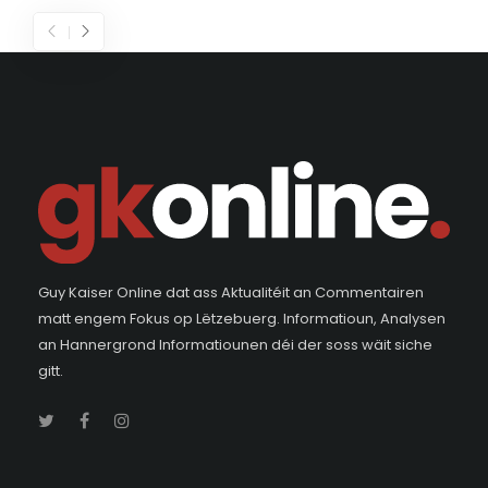
Guy Kaiser Online dat ass Aktualitéit an Commentairen
matt engem Fokus op Lëtzebuerg. Informatioun, Analysen
an Hannergrond Informatiounen déi der soss wäit siche
gitt.