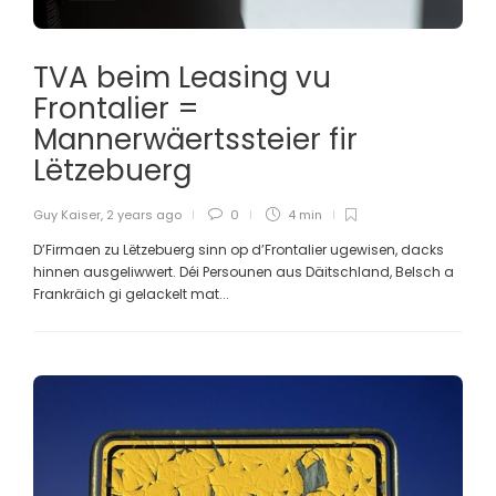
TVA beim Leasing vu
Frontalier =
Mannerwäertssteier fir
Lëtzebuerg
Guy Kaiser
,
2 years ago
0
4 min
D’Firmaen zu Lëtzebuerg sinn op d’Frontalier ugewisen, dacks
hinnen ausgeliwwert. Déi Persounen aus Däitschland, Belsch a
Frankräich gi gelackelt mat...