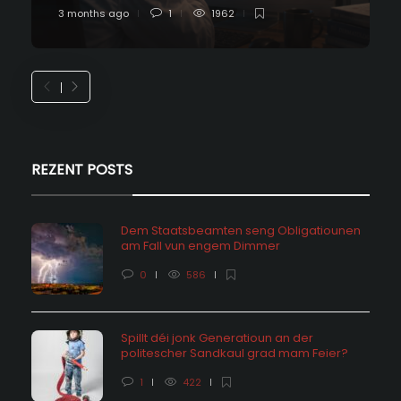
3 months ago
1
1962
REZENT POSTS
Dem Staatsbeamten seng Obligatiounen
am Fall vun engem Dimmer
0
586
Spillt déi jonk Generatioun an der
politescher Sandkaul grad mam Feier?
1
422