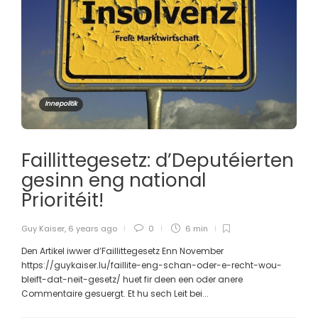
Innepolitik
Faillittegesetz: d’Deputéierten
gesinn eng national
Prioritéit!
Guy Kaiser
,
6 years ago
0
6 min
Den Artikel iwwer d’Faillittegesetz Enn November
https://guykaiser.lu/faillite-eng-schan-oder-e-recht-wou-
bleift-dat-neit-gesetz/ huet fir deen een oder anere
Commentaire gesuergt. Et hu sech Leit bei...