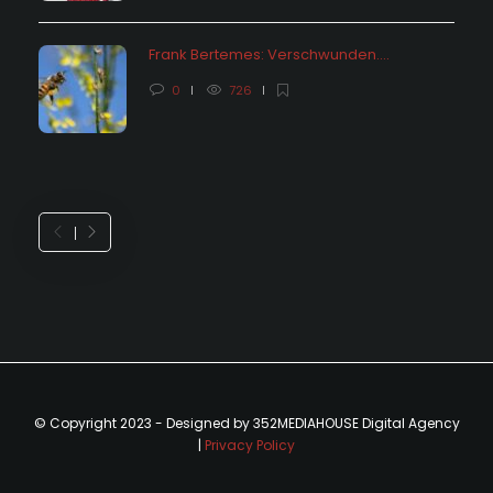
Frank Bertemes: Verschwunden….
0
726
© Copyright 2023 - Designed by 352MEDIAHOUSE Digital Agency
|
Privacy Policy