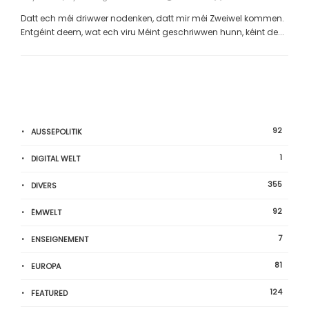
Datt ech méi driwwer nodenken, datt mir méi Zweiwel kommen.
Entgéint deem, wat ech viru Méint geschriwwen hunn, kéint de...
92
AUSSEPOLITIK
1
DIGITAL WELT
355
DIVERS
92
ËMWELT
7
ENSEIGNEMENT
81
EUROPA
124
FEATURED