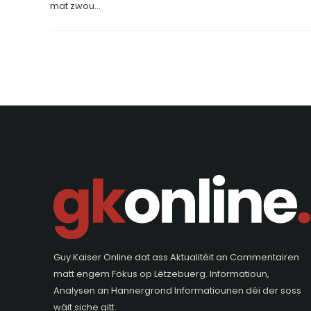
mat zwou...
Guy Kaiser Online dat ass Aktualitéit an Commentairen
matt engem Fokus op Lëtzebuerg. Informatioun,
Analysen an Hannergrond Informatiounen déi der soss
wäit siche gitt.