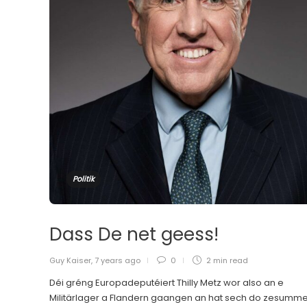
Politik
Dass De net geess!
Guy Kaiser
,
7 years ago
0
2 min
read
Déi gréng Europadeputéiert Thilly Metz wor also an e
Militärlager a Flandern gaangen an hat sech do zesumm