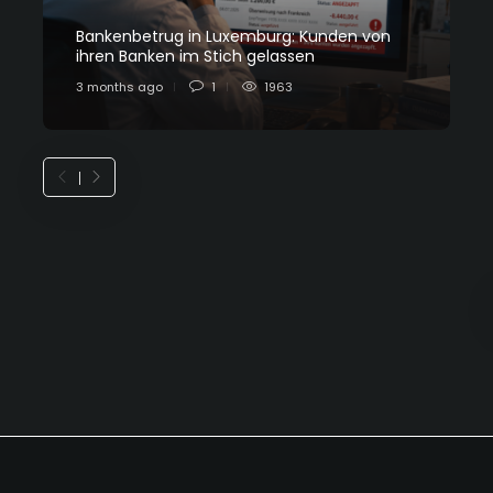
Bankenbetrug in Luxemburg: Kunden von
C
ihren Banken im Stich gelassen
L
3 months ago
1
1963
7