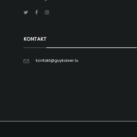
KONTAKT
kontakt@guykaiser.lu