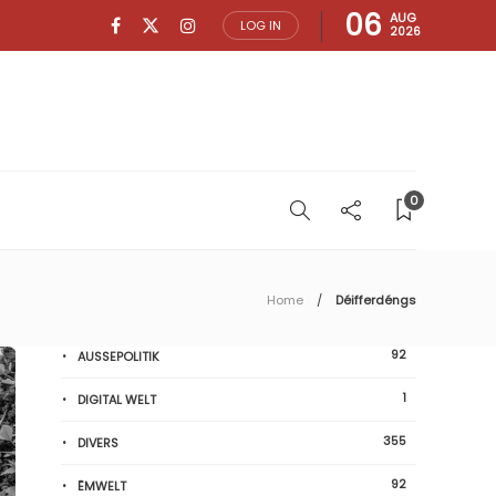
06
AUG
LOG IN
2026
0
Home
Déifferdéngs
92
AUSSEPOLITIK
1
DIGITAL WELT
355
DIVERS
92
ËMWELT