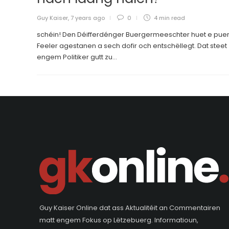
Guy Kaiser
,
7 years ago
0
4 min
read
schéin! Den Déifferdénger Buergermeeschter huet e pue
Feeler agestanen a sech dofir och entschëllegt. Dat steet
engem Politiker gutt zu...
Guy Kaiser Online dat ass Aktualitéit an Commentairen
matt engem Fokus op Lëtzebuerg. Informatioun,