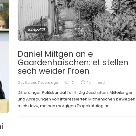
Innepolitik
Daniel Miltgen an e
Gaardenhaischen: et stellen
sech weider Froen
Guy Kaiser
,
7 years ago
0
1 min
read
Differdinger Politskandal Teil II Zig Zuschriften, Mitteilungen
und Anregungen von interessierten Mitmenschen bewegen
mich dazu, meinen morgigen Fragekatalog an...
i