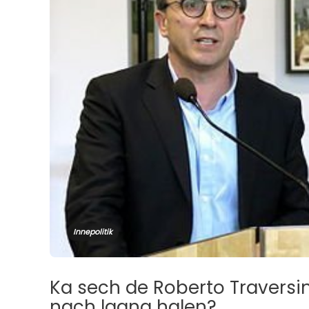
Innepolitik
Ka sech de Roberto Traversin
nach laang halen?