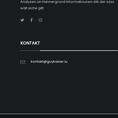
Analysen an Hannergrond Informatiounen déi der soss
wäit siche gitt.
KONTAKT
kontakt@guykaiser.lu