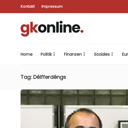
Kontakt
Impressum
Home
Politik
Finanzen
Soziales
Eu
Tag:
Déifferdéngs