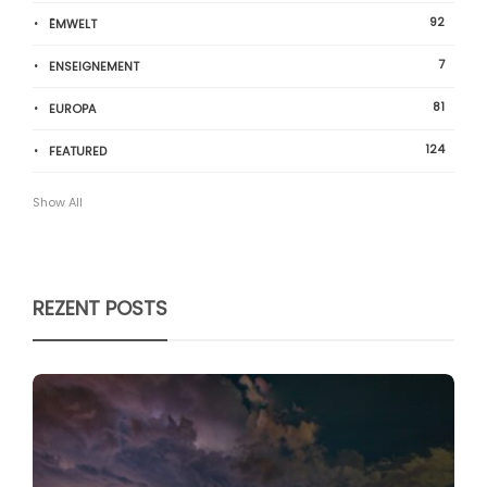
92
ËMWELT
7
ENSEIGNEMENT
81
EUROPA
124
FEATURED
Show All
REZENT POSTS