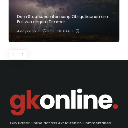
Dem Staatsbeamten seng Obligatiounen am
Fall vun engem Dimmer
4 days ago
0
644
Guy Kaiser Online dat ass Aktualitéit an Commentairen