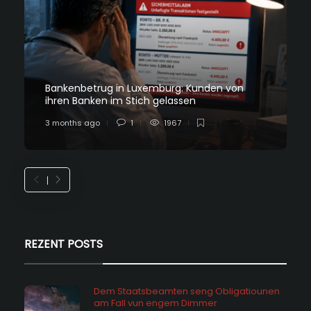
Bankenbetrug in Luxemburg: Kunden von
ihren Banken im Stich gelassen
3 months ago
1
1967
REZENT POSTS
Dem Staatsbeamten seng Obligatiounen
am Fall vun engem Dimmer