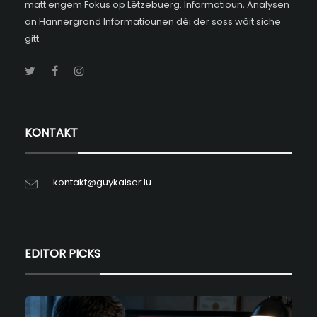
matt engem Fokus op Lëtzebuerg. Informatioun, Analysen
an Hannergrond Informatiounen déi der soss wäit siche
gitt.
KONTAKT
kontakt@guykaiser.lu
EDITOR PICKS