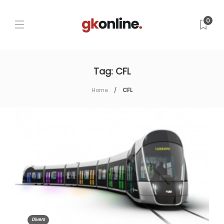
0
Tag:
CFL
Home
CFL
Divers