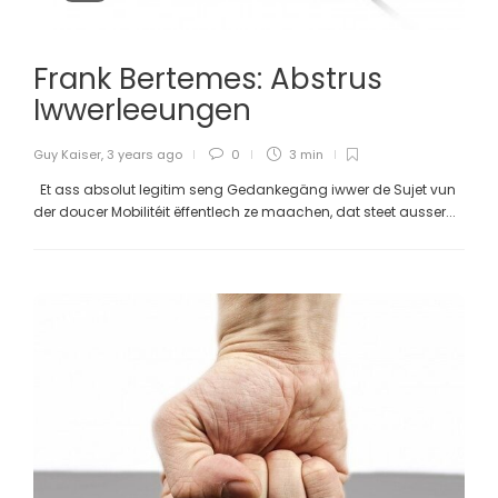
Frank Bertemes: Abstrus
Iwwerleeungen
Guy Kaiser
,
3 years ago
0
3 min
Et ass absolut legitim seng Gedankegäng iwwer de Sujet vun
der doucer Mobilitéit ëffentlech ze maachen, dat steet ausser...