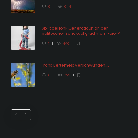
0
644
Spillt déi jonk Generatioun an der
politescher Sandkaul grad mam Feier?
1
446
Frank Bertemes: Verschwunden….
0
755