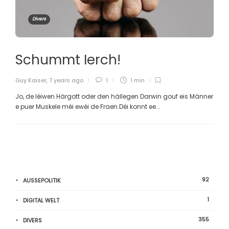
Divers
Schummt Ierch!
Guy Kaiser
,
7 years ago
1
1 min
Jo, de léiwen Härgott oder den hällegen Darwin gouf eis Männer
e puer Muskele méi ewéi de Fraen.Déi konnt ee...
92
AUSSEPOLITIK
1
DIGITAL WELT
355
DIVERS