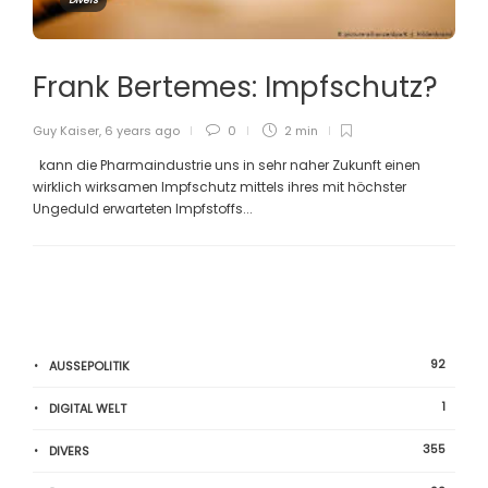
Divers
Frank Bertemes: Impfschutz?
Guy Kaiser
,
6 years ago
0
2 min
kann die Pharmaindustrie uns in sehr naher Zukunft einen
wirklich wirksamen Impfschutz mittels ihres mit höchster
Ungeduld erwarteten Impfstoffs...
92
AUSSEPOLITIK
1
DIGITAL WELT
355
DIVERS