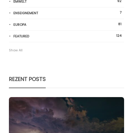
92
ËMWELT
7
ENSEIGNEMENT
81
EUROPA
124
FEATURED
Show All
REZENT POSTS