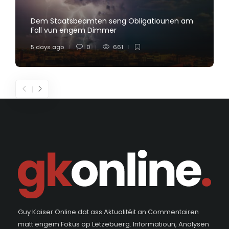
Dem Staatsbeamten seng Obligatiounen am
Fall vun engem Dimmer
5 days ago
0
661
Guy Kaiser Online dat ass Aktualitéit an Commentairen
matt engem Fokus op Lëtzebuerg. Informatioun, Analysen