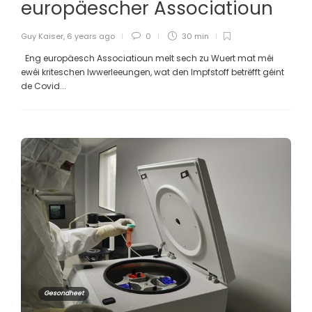
europäescher Associatioun
Guy Kaiser
,
6 years ago
0
30 min
Eng europäesch Associatioun melt sech zu Wuert mat méi
ewéi kriteschen Iwwerleeungen, wat den Impfstoff betrëfft géint
de Covid...
Gesondheet