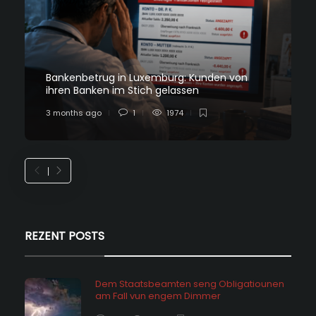
Bankenbetrug in Luxemburg: Kunden von
ihren Banken im Stich gelassen
3 months ago
1
1974
REZENT POSTS
Dem Staatsbeamten seng Obligatiounen
am Fall vun engem Dimmer