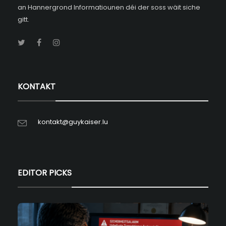
an Hannergrond Informatiounen déi der soss wäit siche
gitt.
KONTAKT
kontakt@guykaiser.lu
EDITOR PICKS