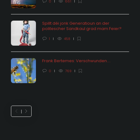
0
661
Spillt déi jonk Generatioun an der
politescher Sandkaul grad mam Feier?
1
458
Frank Bertemes: Verschwunden….
0
769