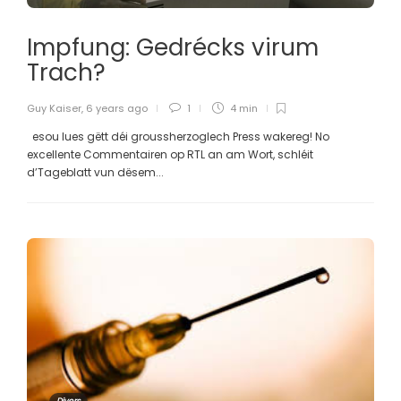
Impfung: Gedrécks virum
Trach?
Guy Kaiser
,
6 years ago
1
4 min
esou lues gëtt déi groussherzoglech Press wakereg! No
excellente Commentairen op RTL an am Wort, schléit
d’Tageblatt vun dësem...