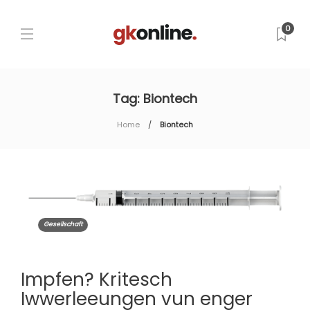
0
Tag:
Biontech
Home
Biontech
Gesellschaft
Impfen? Kritesch
Iwwerleeungen vun enger