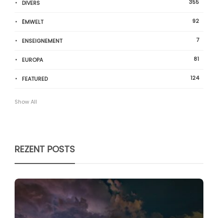
355
DIVERS
92
ËMWELT
7
ENSEIGNEMENT
81
EUROPA
124
FEATURED
Show All
REZENT POSTS