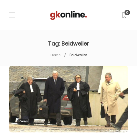
0
Tag:
Beidweiler
Home
Beidweiler
Divers