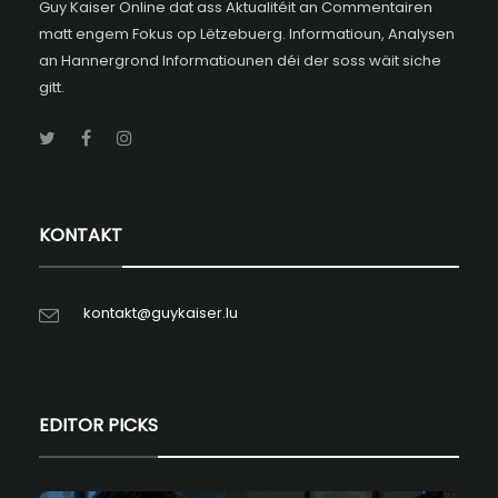
Guy Kaiser Online dat ass Aktualitéit an Commentairen
matt engem Fokus op Lëtzebuerg. Informatioun, Analysen
an Hannergrond Informatiounen déi der soss wäit siche
gitt.
KONTAKT
kontakt@guykaiser.lu
EDITOR PICKS