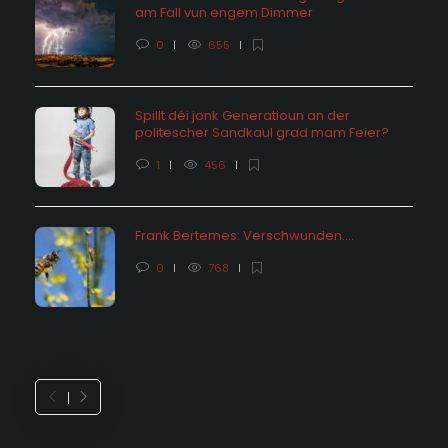
am Fall vun engem Dimmer
0
655
Spillt déi jonk Generatioun an der
politescher Sandkaul grad mam Feier?
1
456
Frank Bertemes: Verschwunden….
0
768