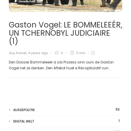
Gesellschaft
Gaston Vogel: LE BOMMELEEËR,
UN TCHERNOBYL JUDICIAIRE
(1)
Guy Kaiser
,
4 years ago
0
11 min
Den Dossier Bommeleeër a säi Prozess sinn ouni de Gaston
Vogel net ze denken. Den Affekot huet e Récapitulatif vun...
92
AUSSEPOLITIK
1
DIGITAL WELT