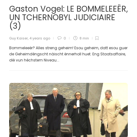
Gaston Vogel: LE BOMMELEEËR,
UN TCHERNOBYL JUDICIAIRE
(3)
Guy Kaiser
,
4 years ago
0
8 min
Bommeleeër? Alles streng geheim! Esou geheim, datt esou guer
de Geheimdéngscht näischt ënnerholl huet. Eng Staatsaffaire,
déi vun héchstem Niveau...