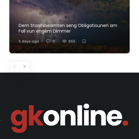
Dem Staatsbeamten seng Obligatiounen am
Fall vun engem Dimmer
5 days ago
0
655