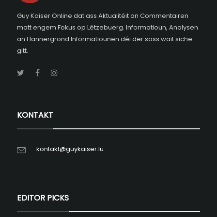
Guy Kaiser Online dat ass Aktualitéit an Commentairen
matt engem Fokus op Lëtzebuerg. Informatioun, Analysen
an Hannergrond Informatiounen déi der soss wäit siche
gitt.
KONTAKT
kontakt@guykaiser.lu
EDITOR PICKS