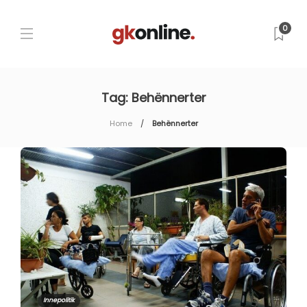
0
Tag:
Behënnerter
Home
Behënnerter
Innepolitik