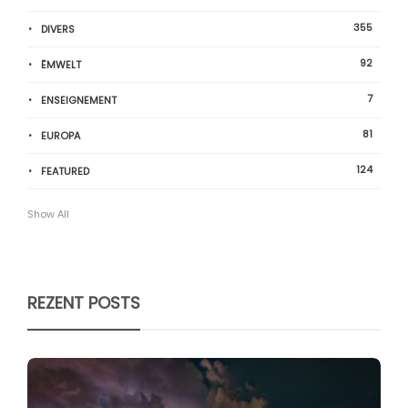
355
DIVERS
92
ËMWELT
7
ENSEIGNEMENT
81
EUROPA
124
FEATURED
Show All
REZENT POSTS