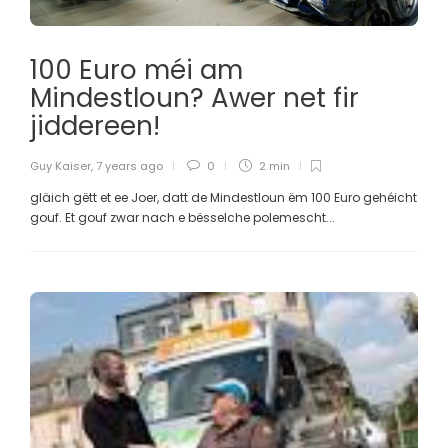
100 Euro méi am
Mindestloun? Awer net fir
jiddereen!
Guy Kaiser
,
7 years ago
0
2 min
gläich gëtt et ee Joer, datt de Mindestloun ëm 100 Euro gehéicht
gouf. Et gouf zwar nach e bësselche polemescht...