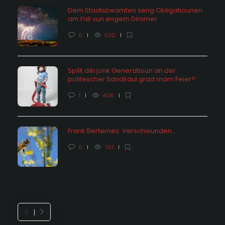
Dem Staatsbeamten seng Obligatiounen
am Fall vun engem Dimmer
0
520
Spillt déi jonk Generatioun an der
politescher Sandkaul grad mam Feier?
1
406
Frank Bertemes: Verschwunden….
0
701