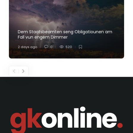
Dem Staatsbeamten seng Obligatiounen am
Fall vun engem Dimmer
2 days ago
0
520