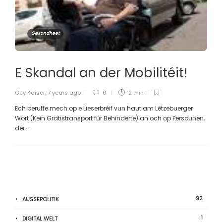
Gesondheet
E Skandal an der Mobilitéit!
Guy Kaiser
,
7 years ago
0
2 min
Ech beruffe mech op e Lieserbréif vun haut am Lëtzebuerger
Wort (Kein Gratistransport für Behinderte) an och op Persounen,
déi...
92
AUSSEPOLITIK
1
DIGITAL WELT