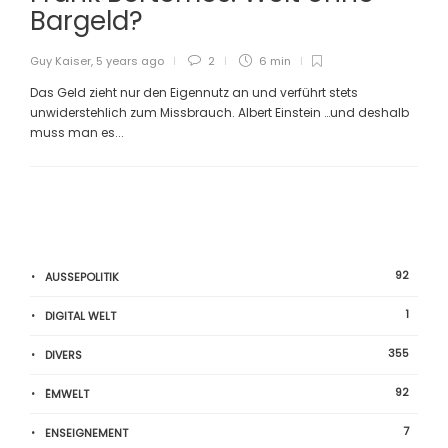
Bargeld?
Guy Kaiser
,
5 years ago
2
6 min
Das Geld zieht nur den Eigennutz an und verführt stets
unwiderstehlich zum Missbrauch. Albert Einstein …und deshalb
muss man es...
92
AUSSEPOLITIK
1
DIGITAL WELT
355
DIVERS
92
ËMWELT
7
ENSEIGNEMENT