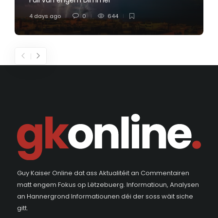
Fall vun engem Dimmer
4 days ago
0
644
Guy Kaiser Online dat ass Aktualitéit an Commentairen
matt engem Fokus op Lëtzebuerg. Informatioun, Analysen
an Hannergrond Informatiounen déi der soss wäit siche
gitt.