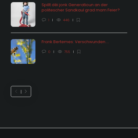
Spillt déi jonk Generatioun an der
politescher Sandkaul grad mam Feier?
1
446
Frank Bertemes: Verschwunden….
0
755