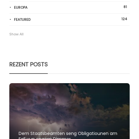
81
EUROPA
124
FEATURED
Show All
REZENT POSTS
Dem Staatsbeamten seng Obligatiounen am