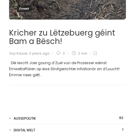
Ëmwelt
Kricher zu Lëtzebuerg géint
Bam a Bësch!
Guy Kaiser
,
3 years ago
3
2 min
Déi lescht Joer goung d’Zuel vun de Prozesser wéinst
Ëmweltaffären op eise Strofgeriichter inflationär an d’Luucht!
Ëmmer nees gëtt...
92
AUSSEPOLITIK
1
DIGITAL WELT