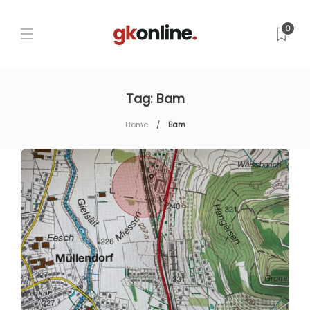
0
Tag:
Bam
Home
Bam