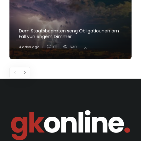
Dem Staatsbeamten seng Obligatiounen am
Fall vun engem Dimmer
4 days ago
0
630