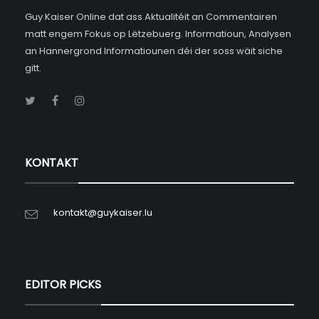
Guy Kaiser Online dat ass Aktualitéit an Commentairen
matt engem Fokus op Lëtzebuerg. Informatioun, Analysen
an Hannergrond Informatiounen déi der soss wäit siche
gitt.
KONTAKT
kontakt@guykaiser.lu
EDITOR PICKS