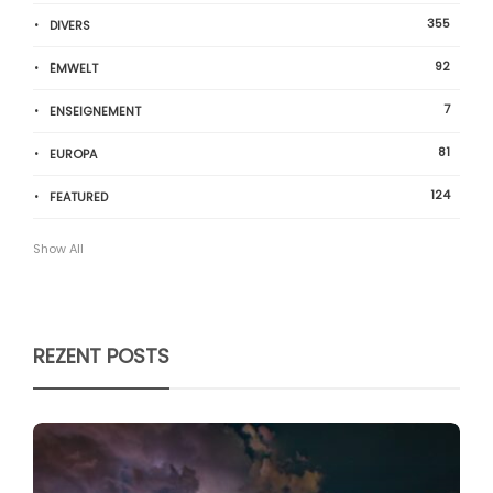
355
DIVERS
92
ËMWELT
7
ENSEIGNEMENT
81
EUROPA
124
FEATURED
Show All
REZENT POSTS