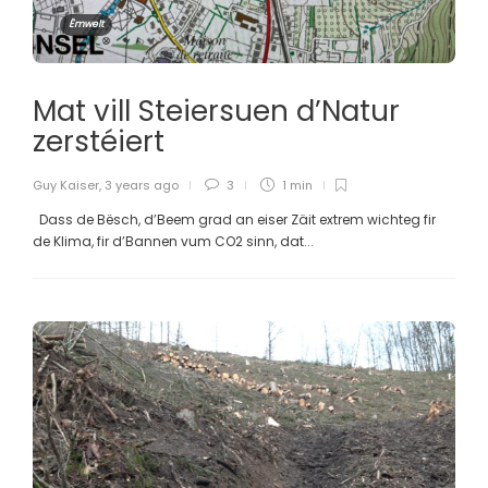
Ëmwelt
Mat vill Steiersuen d’Natur
zerstéiert
Guy Kaiser
,
3 years ago
3
1 min
Dass de Bësch, d’Beem grad an eiser Zäit extrem wichteg fir
de Klima, fir d’Bannen vum CO2 sinn, dat...