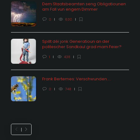
Dem Staatsbeamten seng Obligatiounen
am Fall vun engem Dimmer
0
630
Spillt déi jonk Generatioun an der
politescher Sandkaul grad mam Feier?
1
438
Frank Bertemes: Verschwunden….
0
748