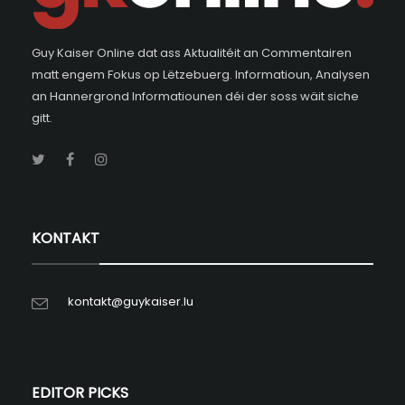
Guy Kaiser Online dat ass Aktualitéit an Commentairen
matt engem Fokus op Lëtzebuerg. Informatioun, Analysen
an Hannergrond Informatiounen déi der soss wäit siche
gitt.
KONTAKT
kontakt@guykaiser.lu
EDITOR PICKS