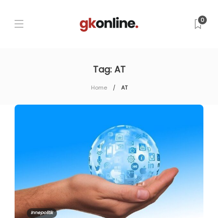
0
Tag:
AT
Home
AT
Innepolitik