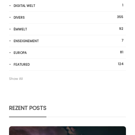
1
DIGITAL WELT
355
DIVERS
92
ËMWELT
7
ENSEIGNEMENT
81
EUROPA
124
FEATURED
Show All
REZENT POSTS