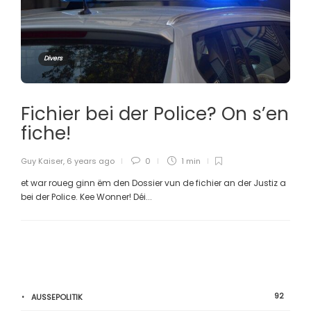
Divers
Fichier bei der Police? On s’en
fiche!
Guy Kaiser
,
6 years ago
0
1 min
et war roueg ginn ëm den Dossier vun de fichier an der Justiz a
bei der Police. Kee Wonner! Déi...
92
AUSSEPOLITIK