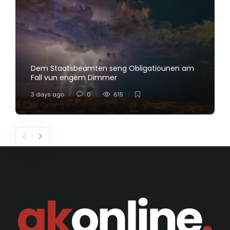
Dem Staatsbeamten seng Obligatiounen am
Fall vun engem Dimmer
3 days ago
0
615