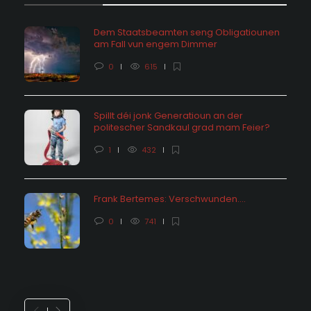
Dem Staatsbeamten seng Obligatiounen
am Fall vun engem Dimmer
0
615
Spillt déi jonk Generatioun an der
politescher Sandkaul grad mam Feier?
1
432
Frank Bertemes: Verschwunden….
0
741