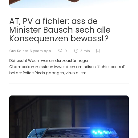
AT, PV a fichier: ass de
Minister Bausch sech alle
Konsequenzen bewosst?
Guy Kaiser
,
6 years ago
0
3 min
Déi lescht Woch war an der zoustänneger
Chamberkommissioun iwwer deen ominéisen “fichier central”
bei der Police Rieds gaangen, virun allem...