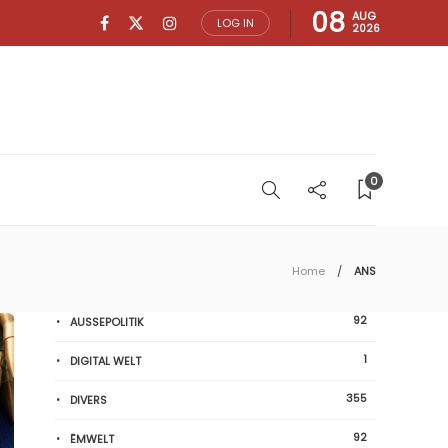
08
AUG
LOG IN
2026
0
Home
ANS
92
AUSSEPOLITIK
1
DIGITAL WELT
355
DIVERS
92
ËMWELT