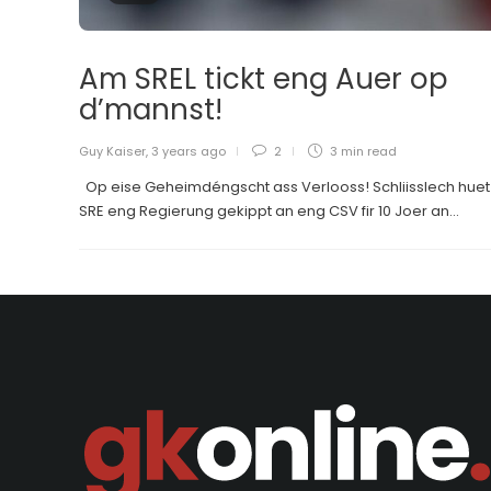
Am SREL tickt eng Auer op
d’mannst!
Guy Kaiser
,
3 years ago
2
3 min
read
Op eise Geheimdéngscht ass Verlooss! Schliisslech huet
SRE eng Regierung gekippt an eng CSV fir 10 Joer an...