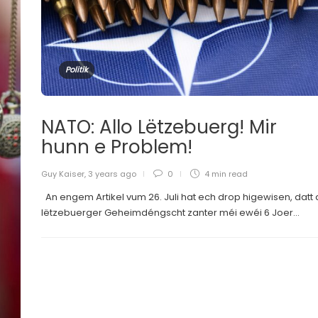
Politik
NATO: Allo Lëtzebuerg! Mir
hunn e Problem!
Guy Kaiser
,
3 years ago
0
4 min
read
An engem Artikel vum 26. Juli hat ech drop higewisen, datt
lëtzebuerger Geheimdéngscht zanter méi ewéi 6 Joer...