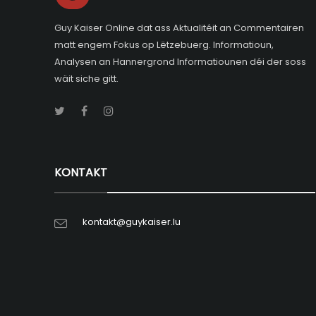
Guy Kaiser Online dat ass Aktualitéit an Commentairen
matt engem Fokus op Lëtzebuerg. Informatioun,
Analysen an Hannergrond Informatiounen déi der soss
wäit siche gitt.
KONTAKT
kontakt@guykaiser.lu