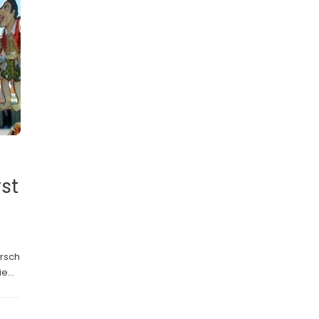
rst
rsch
...