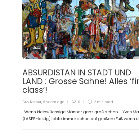
Satir
ABSURDISTAN IN STADT UND
LAND : Grosse Sahne! Alles ‘fi
class’!
Guy Kaiser
,
6 years ago
0
2 min
read
Wenn kleinwüchsige Männer ganz groß sehen Yves Ma
(LASEP-lastig) lebte immer schon auf großem Fuß wenn die