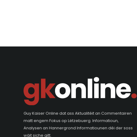
Guy Kaiser Online dat ass Aktualitéit an Commentairen
matt engem Fokus op Lëtzebuerg. Informatioun,
Analysen an Hannergrond Informatiounen déi der soss
wäit siche gitt.