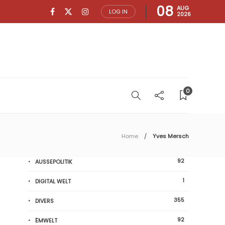
08
AUG
LOG IN
2026
0
Home
Yves Mersch
92
AUSSEPOLITIK
1
DIGITAL WELT
355
DIVERS
92
ËMWELT