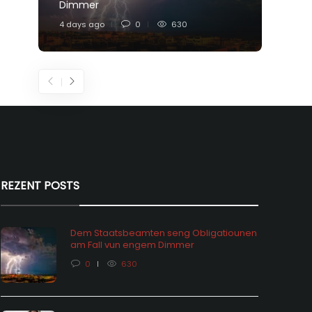
Dimmer
Feier
4 days ago
0
630
6 days
REZENT POSTS
Dem Staatsbeamten seng Obligatiounen
am Fall vun engem Dimmer
0
630