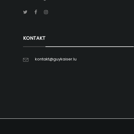
KONTAKT
kontakt@guykaiser.lu