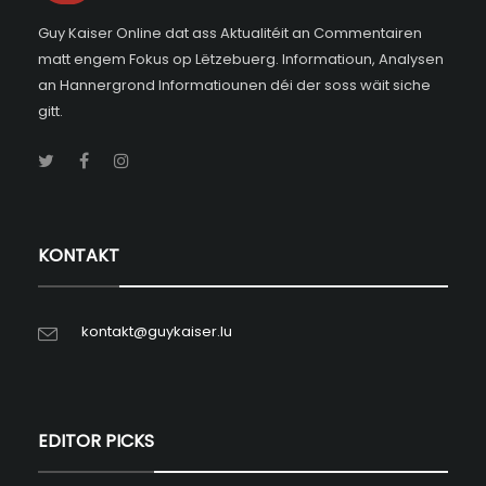
Guy Kaiser Online dat ass Aktualitéit an Commentairen
matt engem Fokus op Lëtzebuerg. Informatioun, Analysen
an Hannergrond Informatiounen déi der soss wäit siche
gitt.
KONTAKT
kontakt@guykaiser.lu
EDITOR PICKS