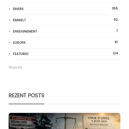
355
DIVERS
92
ËMWELT
7
ENSEIGNEMENT
81
EUROPA
124
FEATURED
Show All
REZENT POSTS