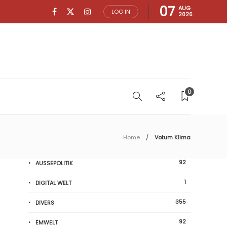
07
AUG
LOG IN
2026
0
Home
Votum Klima
92
AUSSEPOLITIK
1
DIGITAL WELT
355
DIVERS
92
ËMWELT