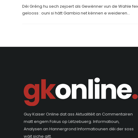
Déi Gréng hu sech zejoert als Gewënner vun de Wahle fei
gelooss : ouni si hätt Gambia net kënnen e weideren...
Guy Kaiser Online dat ass Aktualitéit an Commentairen
matt engem Fokus op Lëtzebuerg. Informatioun,
Analysen an Hannergrond Informatiounen déi der soss
wäit siche gitt.