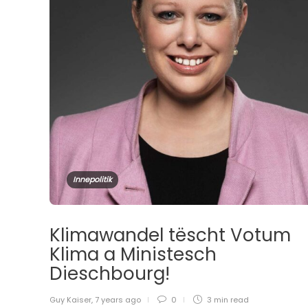
Innepolitik
Klimawandel tëscht Votum
Klima a Ministesch
Dieschbourg!
Guy Kaiser
,
7 years ago
0
3 min
read