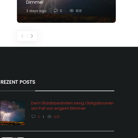
Dimmer
Feier
3 days ago
0
613
6 days
REZENT POSTS
Dem Staatsbeamten seng Obligatiounen
am Fall vun engem Dimmer
0
613