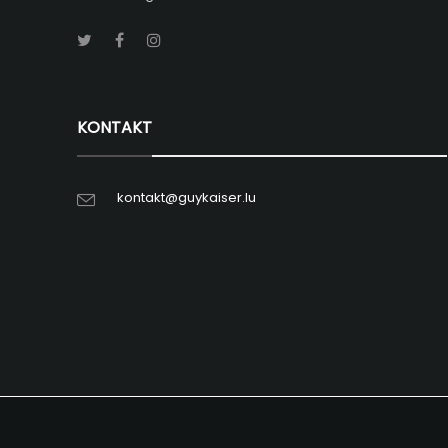
KONTAKT
kontakt@guykaiser.lu