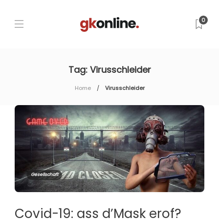
0
Tag:
Virusschleider
Home
Virusschleider
Gesellschaft
Covid-19: ass d’Mask erof?