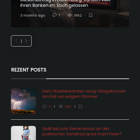
ihren Banken im Stich gelassen
3 months ago
1
1962
REZENT POSTS
Dem Staatsbeamten seng Obligatiounen
am Fall vun engem Dimmer
0
582
Spillt déi jonk Generatioun an der
politescher Sandkaul grad mam Feier?