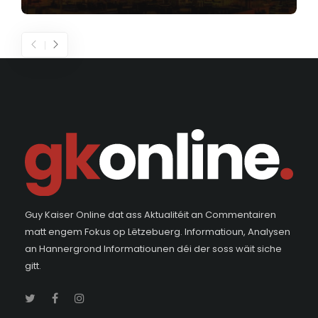
Guy Kaiser Online dat ass Aktualitéit an Commentairen
matt engem Fokus op Lëtzebuerg. Informatioun, Analysen
an Hannergrond Informatiounen déi der soss wäit siche
gitt.