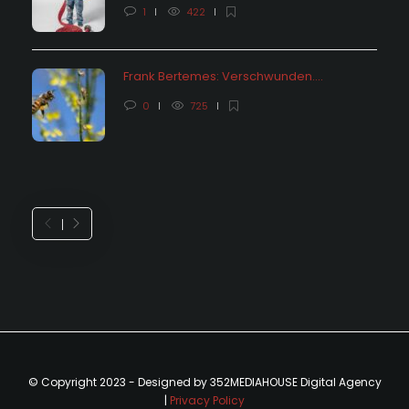
1
422
Frank Bertemes: Verschwunden….
0
725
© Copyright 2023 - Designed by 352MEDIAHOUSE Digital Agency
|
Privacy Policy