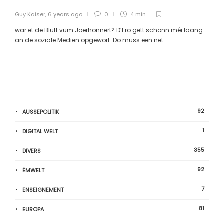
Guy Kaiser
,
6 years ago
0
4 min
war et de Bluff vum Joerhonnert? D’Fro gëtt schonn méi laang
an de soziale Medien opgeworf. Do muss een net...
92
AUSSEPOLITIK
1
DIGITAL WELT
355
DIVERS
92
ËMWELT
7
ENSEIGNEMENT
81
EUROPA