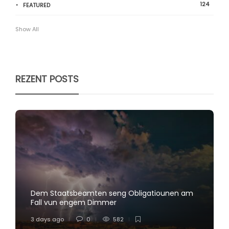
124
FEATURED
Show All
REZENT POSTS
Dem Staatsbeamten seng Obligatiounen am
Fall vun engem Dimmer
3 days ago
0
582