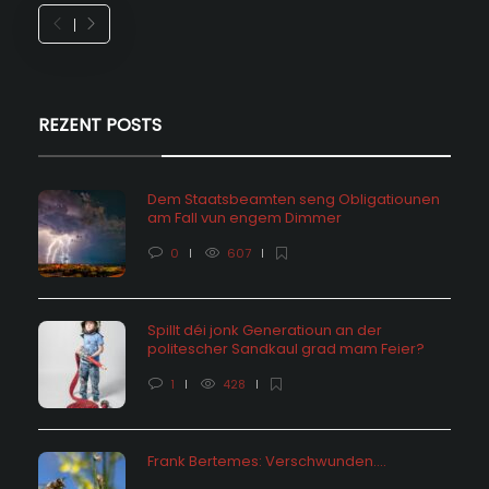
REZENT POSTS
Dem Staatsbeamten seng Obligatiounen
am Fall vun engem Dimmer
0
607
Spillt déi jonk Generatioun an der
politescher Sandkaul grad mam Feier?
1
428
Frank Bertemes: Verschwunden….