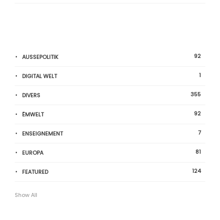
92
AUSSEPOLITIK
1
DIGITAL WELT
355
DIVERS
92
ËMWELT
7
ENSEIGNEMENT
81
EUROPA
124
FEATURED
Show All