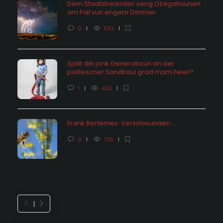
Dem Staatsbeamten seng Obligatiounen
am Fall vun engem Dimmer
0
582
Spillt déi jonk Generatioun an der
politescher Sandkaul grad mam Feier?
1
422
Frank Bertemes: Verschwunden….
0
725