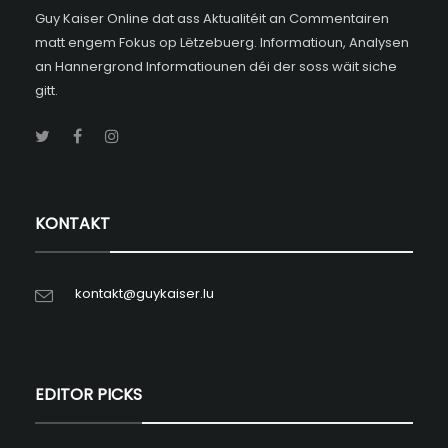
Guy Kaiser Online dat ass Aktualitéit an Commentairen
matt engem Fokus op Lëtzebuerg. Informatioun, Analysen
an Hannergrond Informatiounen déi der soss wäit siche
gitt.
KONTAKT
kontakt@guykaiser.lu
EDITOR PICKS