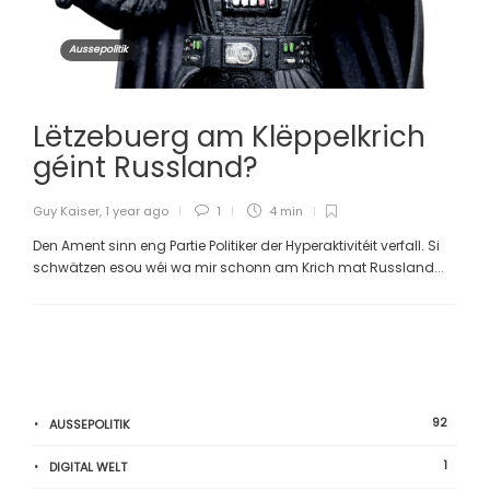
Aussepolitik
Lëtzebuerg am Klëppelkrich
géint Russland?
Guy Kaiser
,
1 year ago
1
4 min
Den Ament sinn eng Partie Politiker der Hyperaktivitéit verfall. Si
schwätzen esou wéi wa mir schonn am Krich mat Russland...
92
AUSSEPOLITIK
1
DIGITAL WELT