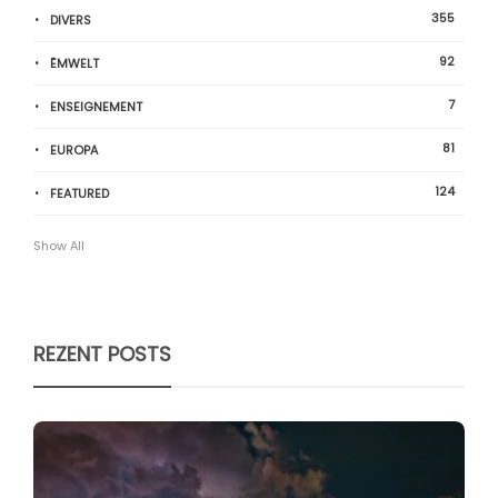
355
DIVERS
92
ËMWELT
7
ENSEIGNEMENT
81
EUROPA
124
FEATURED
Show All
REZENT POSTS