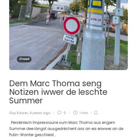
Ëmwelt
Dem Marc Thoma seng
Notizen iwwer de leschte
Summer
Guy Kaiser
,
4 years ago
0
1 min
Perséinlech Impressioune vum Marc Thoma aus engem
Summer dee längst ausgedréchent ass an eis eriwwer an de
Putin-Wanter geschleist...