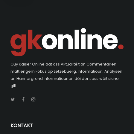
Guy Kaiser Online dat ass Aktualitéit an Commentairen
matt engem Fokus op Lëtzebuerg. Informatioun, Analysen
an Hannergrond Informatiounen déi der soss wäit siche
gitt.
KONTAKT