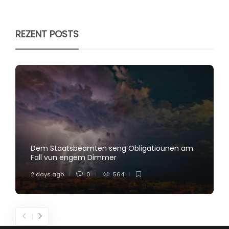
REZENT POSTS
Dem Staatsbeamten seng Obligatiounen am
Fall vun engem Dimmer
2 days ago
0
564