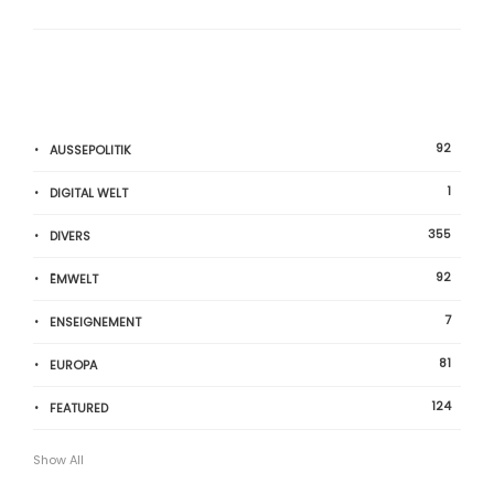
92
AUSSEPOLITIK
1
DIGITAL WELT
355
DIVERS
92
ËMWELT
7
ENSEIGNEMENT
81
EUROPA
124
FEATURED
Show All