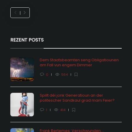
REZENT POSTS
Dem Staatsbeamten seng Obligatiounen
am Fall vun engem Dimmer
0
564
Spillt déi jonk Generatioun an der
politescher Sandkaul grad mam Feier?
1
414
Frank Bertemes: Verschwunden….