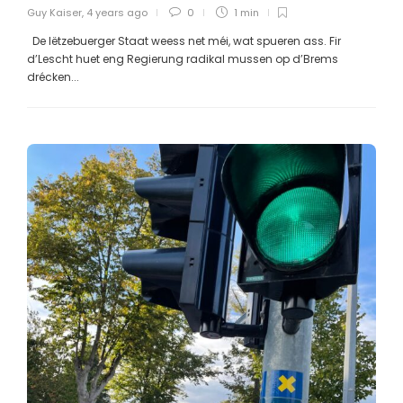
Guy Kaiser
,
4 years ago
0
1 min
De lëtzebuerger Staat weess net méi, wat spueren ass. Fir
d’Lescht huet eng Regierung radikal mussen op d’Brems
drécken...