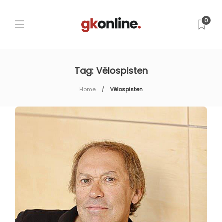
0
Tag:
Vëlospisten
Home
Vëlospisten