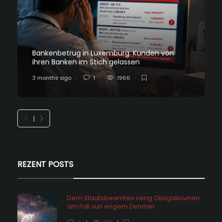
Bankenbetrug in Luxemburg: Kunden von
ihren Banken im Stich gelassen
3 months ago
1
1966
REZENT POSTS
Dem Staatsbeamten seng Obligatiounen
am Fall vun engem Dimmer