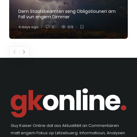
Dem Staatsbeamten seng Obligatiounen am
Fall vun engem Dimmer
4 days ago
0
619
Guy Kaiser Online dat ass Aktualitéit an Commentairen
matt engem Fokus op Lëtzebuerg. Informatioun, Analysen