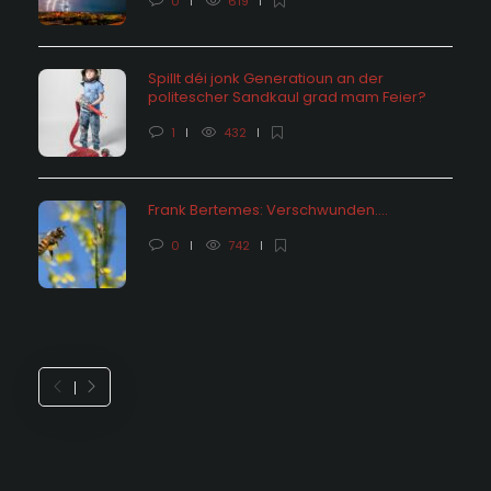
0
619
Spillt déi jonk Generatioun an der
politescher Sandkaul grad mam Feier?
1
432
Frank Bertemes: Verschwunden….
0
742