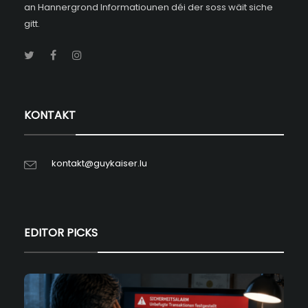
an Hannergrond Informatiounen déi der soss wäit siche
gitt.
KONTAKT
kontakt@guykaiser.lu
EDITOR PICKS