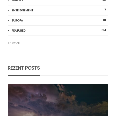
ËMWELT
7
ENSEIGNEMENT
81
EUROPA
124
FEATURED
Show All
REZENT POSTS