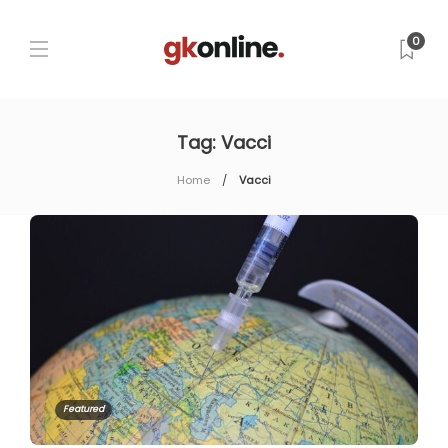
0
Tag:
Vacci
Home
Vacci
Featured