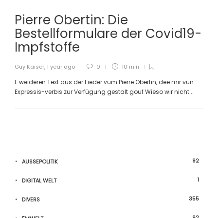
Pierre Obertin: Die
Bestellformulare der Covid19-
Impfstoffe
Guy Kaiser
,
1 year ago
0
10 min
E weideren Text aus der Fieder vum Pierre Obertin, dee mir vun
Expressis-verbis zur Verfügung gestalt gouf Wieso wir nicht...
92
AUSSEPOLITIK
1
DIGITAL WELT
355
DIVERS
92