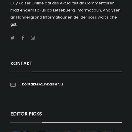
Guy Kaiser Online dat ass Aktualitéit an Commentairen
matt engem Fokus op Lëtzebuerg. Informatioun, Analysen
an Hannergrond Informatiounen déi der soss wäit siche
gitt.
KONTAKT
kontakt@guykaiser.lu
EDITOR PICKS