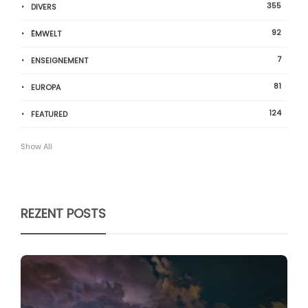
355
DIVERS
92
ËMWELT
7
ENSEIGNEMENT
81
EUROPA
124
FEATURED
Show All
REZENT POSTS