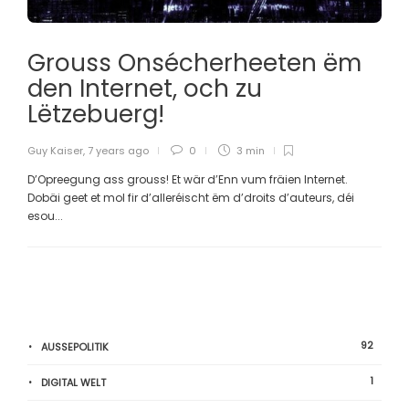
Grouss Onsécherheeten ëm
den Internet, och zu
Lëtzebuerg!
Guy Kaiser
,
7 years ago
0
3 min
D’Opreegung ass grouss! Et wär d’Enn vum fräien Internet.
Dobäi geet et mol fir d’alleréischt ëm d’droits d’auteurs, déi
esou...
92
AUSSEPOLITIK
1
DIGITAL WELT