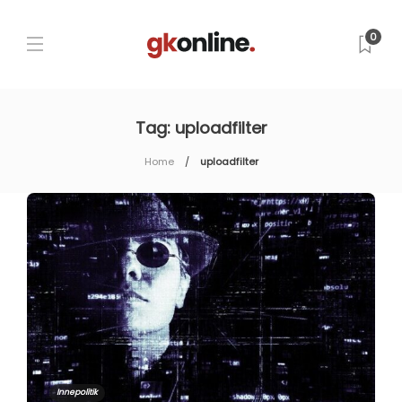
0
Tag:
uploadfilter
Home
uploadfilter
Innepolitik