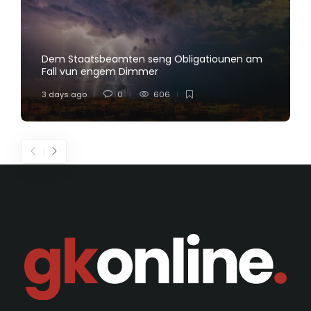
Dem Staatsbeamten seng Obligatiounen am
Fall vun engem Dimmer
3 days ago
0
606