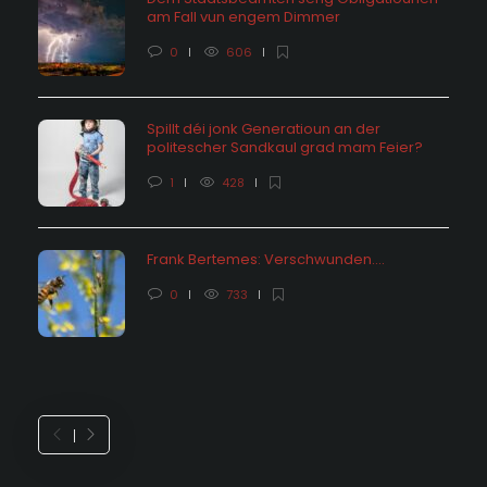
am Fall vun engem Dimmer
0
606
Spillt déi jonk Generatioun an der
politescher Sandkaul grad mam Feier?
1
428
Frank Bertemes: Verschwunden….
0
733