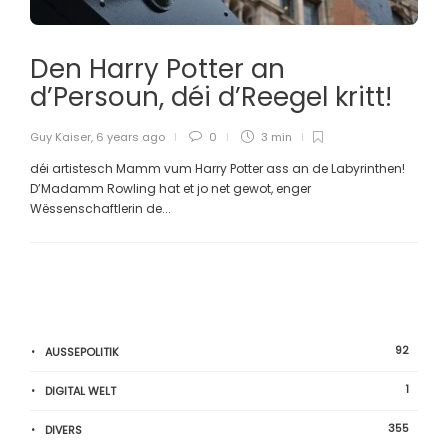
Den Harry Potter an
d’Persoun, déi d’Reegel kritt!
Guy Kaiser
,
6 years ago
0
3 min
déi artistesch Mamm vum Harry Potter ass an de Labyrinthen!
D’Madamm Rowling hat et jo net gewot, enger
Wëssenschaftlerin de...
92
AUSSEPOLITIK
1
DIGITAL WELT
355
DIVERS