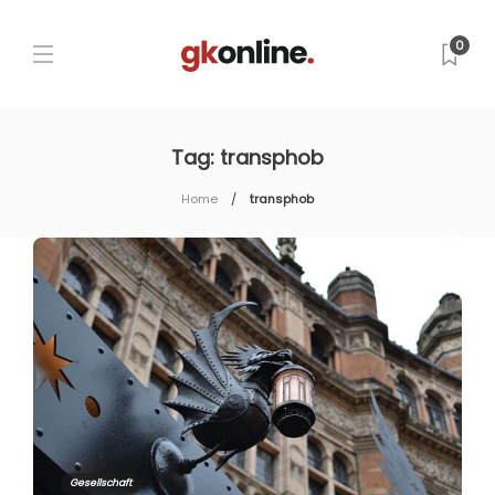
0
Tag:
transphob
Home
transphob
Gesellschaft