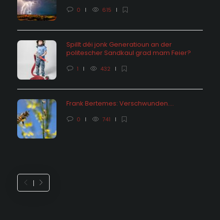
0
615
Spillt déi jonk Generatioun an der
politescher Sandkaul grad mam Feier?
1
432
Frank Bertemes: Verschwunden….
0
741