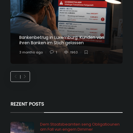
Bankenbetrug in Luxemburg: Kunden von
ihren Banken im Stich gelassen
3 months ago
1
1963
REZENT POSTS
Dem Staatsbeamten seng Obligatiounen
am Fall vun engem Dimmer