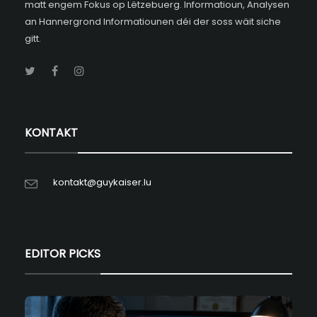
matt engem Fokus op Lëtzebuerg. Informatioun, Analysen
an Hannergrond Informatiounen déi der soss wäit siche
gitt.
KONTAKT
kontakt@guykaiser.lu
EDITOR PICKS