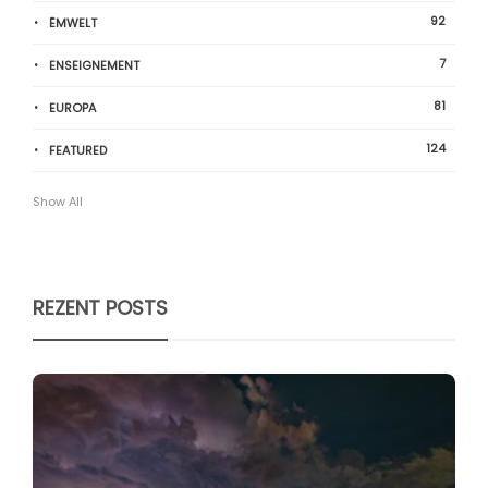
92
ËMWELT
7
ENSEIGNEMENT
81
EUROPA
124
FEATURED
Show All
REZENT POSTS