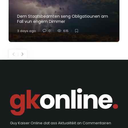
Dem Staatsbeamten seng Obligatiounen am
Fall vun engem Dimmer
3 days ago
0
615
Guy Kaiser Online dat ass Aktualitéit an Commentairen