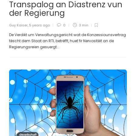
Transpalog an Diastrenz vun
der Regierung
Guy Kaiser
,
5 years ago
0
3 min
De Verdikt um Verwaltungsgeriicht wat de Konzessiounsvertrag
tëscht dem Staat an RTL betrëfft, huet fir Nervositéit an de
Regierungsreien gesuergt...
Gesellschaft