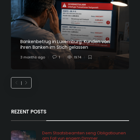
Bankenbetrug in Luxemburg: Kunden von
ihren Banken im Stich gelassen
3 months ago
1
1974
REZENT POSTS
Dem Staatsbeamten seng Obligatiounen
am Fall vun engem Dimmer