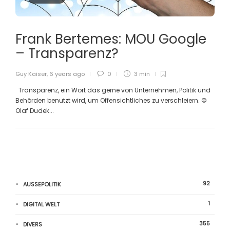
Frank Bertemes: MOU Google
– Transparenz?
Guy Kaiser
,
6 years ago
0
3 min
Transparenz, ein Wort das gerne von Unternehmen, Politik und
Behörden benutzt wird, um Offensichtliches zu verschleiern. ©
Olaf Dudek...
92
AUSSEPOLITIK
1
DIGITAL WELT
355
DIVERS