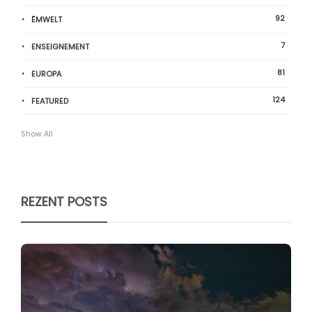
92
ËMWELT
7
ENSEIGNEMENT
81
EUROPA
124
FEATURED
Show All
REZENT POSTS