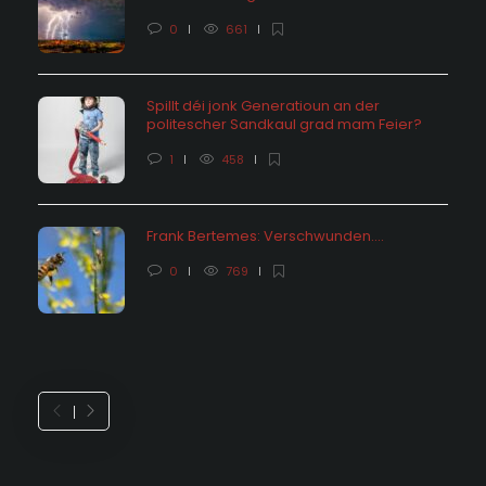
0
661
Spillt déi jonk Generatioun an der
politescher Sandkaul grad mam Feier?
1
458
Frank Bertemes: Verschwunden….
0
769