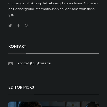
matt engem Fokus op Lëtzebuerg. Informatioun, Analysen
an Hannergrond Informatiounen déi der soss wäit siche
gitt.
KONTAKT
kontakt@guykaiser.lu
EDITOR PICKS