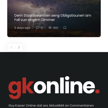
Dem Staatsbeamten seng Obligatiounen am
Fall vun engem Dimmer
5 days ago
0
661
Guy Kaiser Online dat ass Aktualitéit an Commentairen