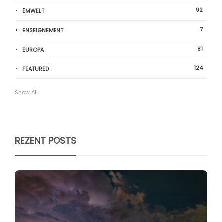
92
ËMWELT
7
ENSEIGNEMENT
81
EUROPA
124
FEATURED
Show All
REZENT POSTS