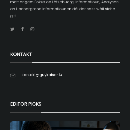
matt engem Fokus op Lëtzebuerg. Informatioun, Analysen
an Hannergrond Informatiounen déi der soss wäit siche
gitt.
KONTAKT
kontakt@guykaiser.lu
EDITOR PICKS