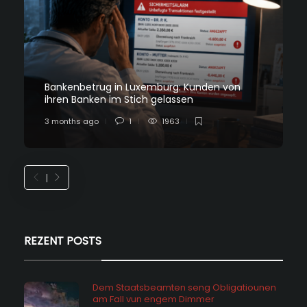
Bankenbetrug in Luxemburg: Kunden von
ihren Banken im Stich gelassen
3 months ago
1
1963
REZENT POSTS
Dem Staatsbeamten seng Obligatiounen
am Fall vun engem Dimmer