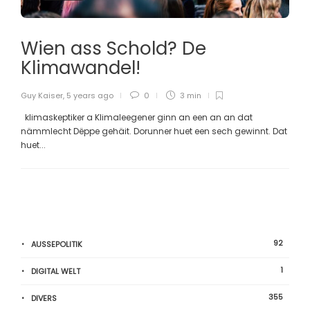
Wien ass Schold? De
Klimawandel!
Guy Kaiser
,
5 years ago
0
3 min
klimaskeptiker a Klimaleegener ginn an een an an dat
nämmlecht Dëppe gehäit. Dorunner huet een sech gewinnt. Dat
huet...
92
AUSSEPOLITIK
1
DIGITAL WELT
355
DIVERS