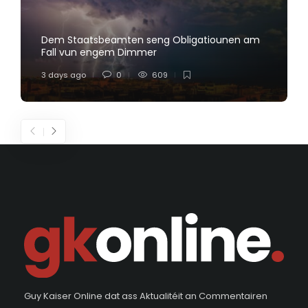
Dem Staatsbeamten seng Obligatiounen am
Fall vun engem Dimmer
3 days ago
0
609
Guy Kaiser Online dat ass Aktualitéit an Commentairen