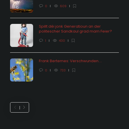
0
609
Spillt déi jonk Generatioun an der
politescher Sandkaul grad mam Feier?
1
430
Frank Bertemes: Verschwunden….
0
733