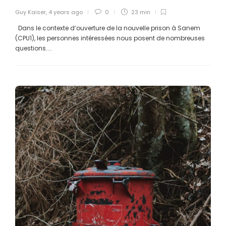
Guy Kaiser
,
4 years ago
0
23 min
Dans le contexte d’ouverture de la nouvelle prison à Sanem
(CPU1), les personnes intéressées nous posent de nombreuses
questions....