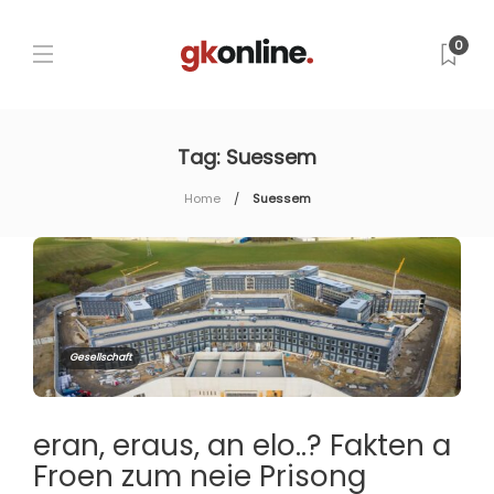
0
Tag:
Suessem
Home
Suessem
Gesellschaft
eran, eraus, an elo..? Fakten a
Froen zum neie Prisong