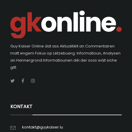
Guy Kaiser Online dat ass Aktualitéit an Commentairen
matt engem Fokus op Lëtzebuerg. Informatioun, Analysen
an Hannergrond Informatiounen déi der soss wäit siche
gitt.
KONTAKT
kontakt@guykaiser.lu