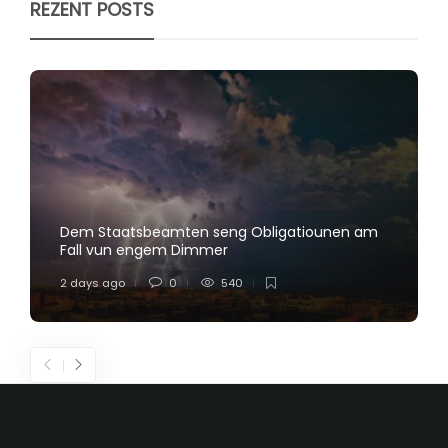
REZENT POSTS
Dem Staatsbeamten seng Obligatiounen am
Fall vun engem Dimmer
2 days ago
0
540