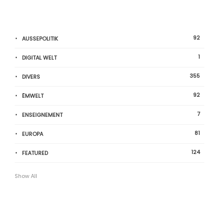
92
AUSSEPOLITIK
1
DIGITAL WELT
355
DIVERS
92
ËMWELT
7
ENSEIGNEMENT
81
EUROPA
124
FEATURED
Show All