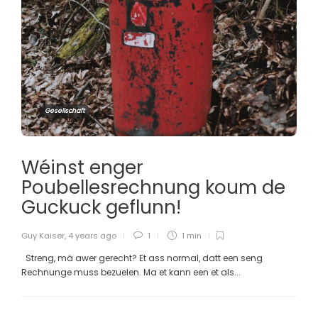
Gesellschaft
Wéinst enger
Poubellesrechnung koum de
Guckuck geflunn!
Guy Kaiser
,
4 years ago
1
1 min
Streng, mä awer gerecht? Et ass normal, datt een seng
Rechnunge muss bezuelen. Ma et kann een et als...