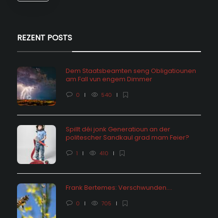
REZENT POSTS
Dem Staatsbeamten seng Obligatiounen
am Fall vun engem Dimmer
0
540
Spillt déi jonk Generatioun an der
politescher Sandkaul grad mam Feier?
1
410
Frank Bertemes: Verschwunden….
0
705