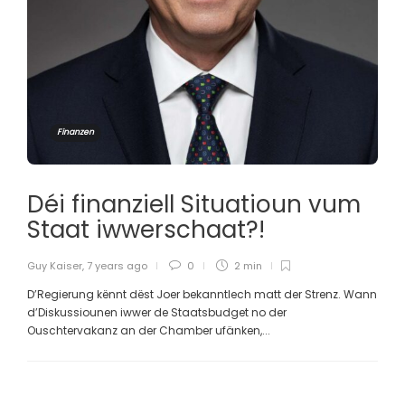
Finanzen
Déi finanziell Situatioun vum
Staat iwwerschaat?!
Guy Kaiser
,
7 years ago
0
2 min
D’Regierung kënnt dëst Joer bekanntlech matt der Strenz. Wann
d’Diskussiounen iwwer de Staatsbudget no der
Ouschtervakanz an der Chamber ufänken,...