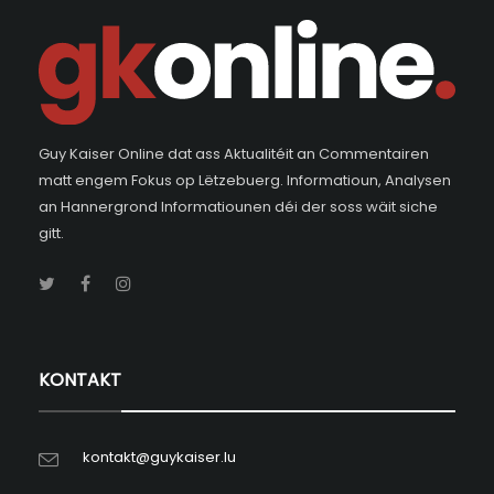
Guy Kaiser Online dat ass Aktualitéit an Commentairen
matt engem Fokus op Lëtzebuerg. Informatioun, Analysen
an Hannergrond Informatiounen déi der soss wäit siche
gitt.
KONTAKT
kontakt@guykaiser.lu