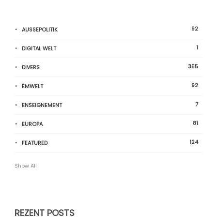
92
AUSSEPOLITIK
1
DIGITAL WELT
355
DIVERS
92
ËMWELT
7
ENSEIGNEMENT
81
EUROPA
124
FEATURED
Show All
REZENT POSTS