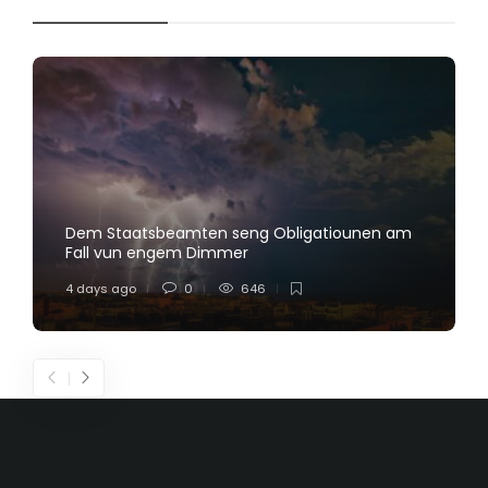
Dem Staatsbeamten seng Obligatiounen am
Fall vun engem Dimmer
4 days ago
0
646