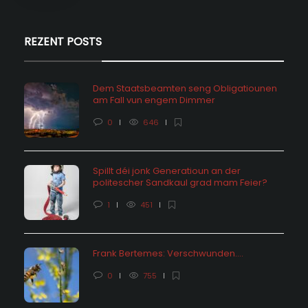
REZENT POSTS
Dem Staatsbeamten seng Obligatiounen
am Fall vun engem Dimmer
0
646
Spillt déi jonk Generatioun an der
politescher Sandkaul grad mam Feier?
1
451
Frank Bertemes: Verschwunden….
0
755