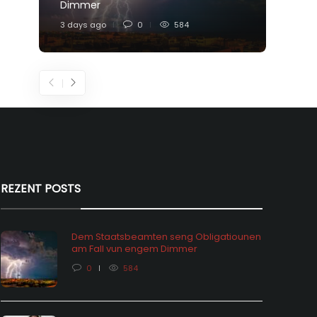
Dimmer
Feier
3 days ago
0
584
5 days
REZENT POSTS
Dem Staatsbeamten seng Obligatiounen
am Fall vun engem Dimmer
0
584