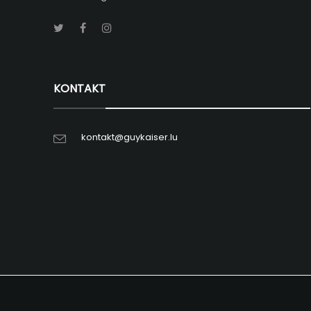
KONTAKT
kontakt@guykaiser.lu