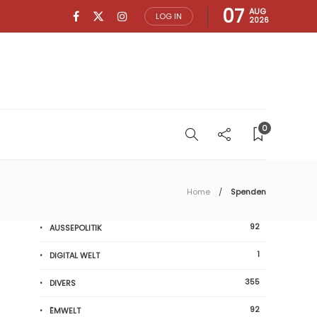
07
AUG
LOG IN
2026
0
Home
Spenden
92
AUSSEPOLITIK
1
DIGITAL WELT
355
DIVERS
92
ËMWELT