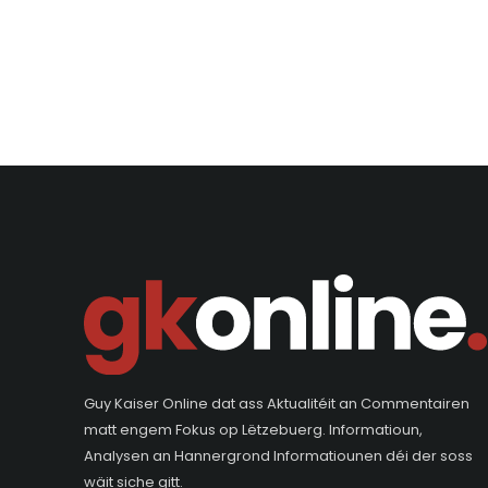
Guy Kaiser Online dat ass Aktualitéit an Commentairen
matt engem Fokus op Lëtzebuerg. Informatioun,
Analysen an Hannergrond Informatiounen déi der soss
wäit siche gitt.