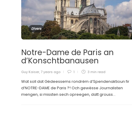
Divers
Notre-Dame de Paris an
d’Konschtbanausen
Guy Kaiser
,
7 years ago
1
3 min
read
Wat soll dat Gëdeessems rondrëm d’Spendenaktioun fir
d’NOTRE-DAME de Paris ?! Och gewësse Journalisten
mengen, si missten sech opreegen, datt grouss...