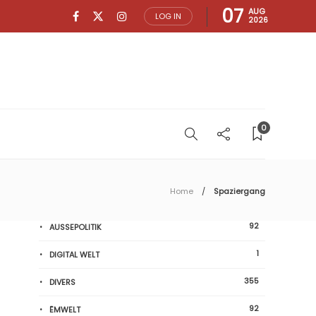
07
AUG
LOG IN
2026
0
Home
Spaziergang
92
AUSSEPOLITIK
1
DIGITAL WELT
355
DIVERS
92
ËMWELT