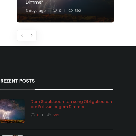
Dimmer
Feier
3 days ago
0
592
5 days
REZENT POSTS
Dem Staatsbeamten seng Obligatiounen
am Fall vun engem Dimmer
0
592