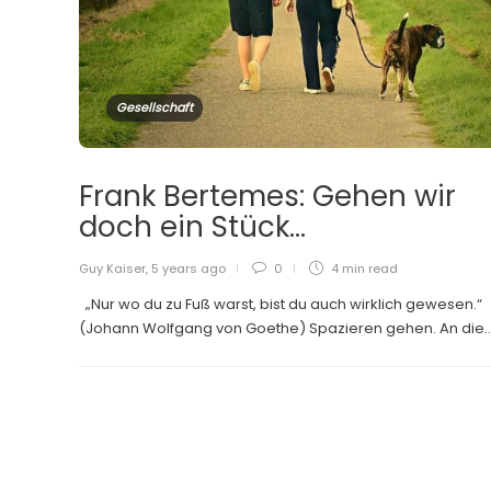
Gesellschaft
Frank Bertemes: Gehen wir
doch ein Stück…
Guy Kaiser
,
5 years ago
0
4 min
read
„Nur wo du zu Fuß warst, bist du auch wirklich gewesen.“
(Johann Wolfgang von Goethe) Spazieren gehen. An die..