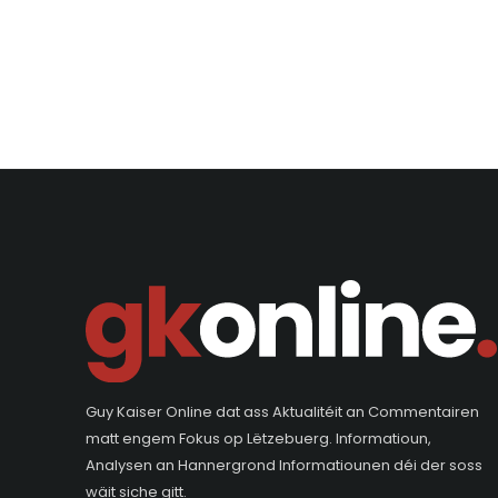
Guy Kaiser Online dat ass Aktualitéit an Commentairen
matt engem Fokus op Lëtzebuerg. Informatioun,
Analysen an Hannergrond Informatiounen déi der soss
wäit siche gitt.