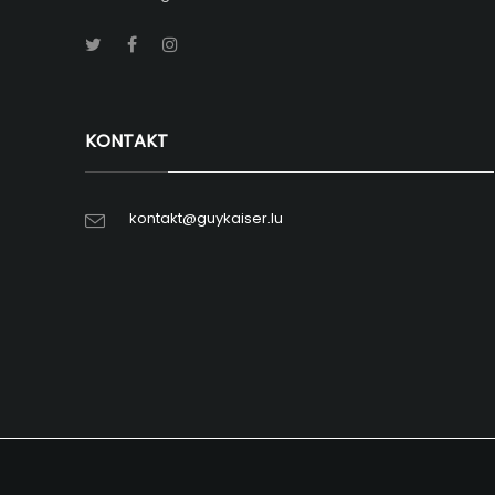
KONTAKT
kontakt@guykaiser.lu