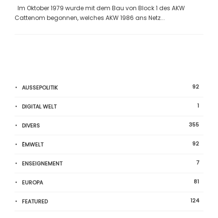
Im Oktober 1979 wurde mit dem Bau von Block 1 des AKW
Cattenom begonnen, welches AKW 1986 ans Netz...
92
AUSSEPOLITIK
1
DIGITAL WELT
355
DIVERS
92
ËMWELT
7
ENSEIGNEMENT
81
EUROPA
124
FEATURED