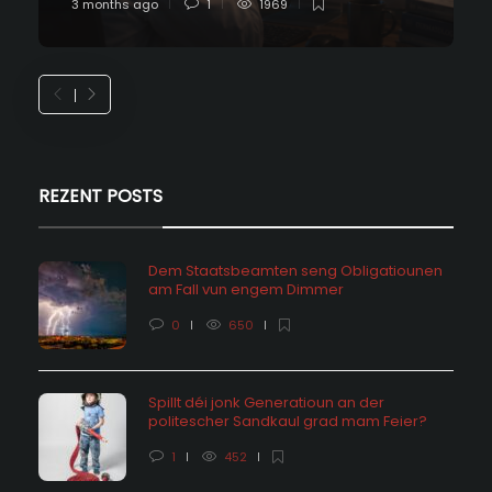
3 months ago
1
1969
REZENT POSTS
Dem Staatsbeamten seng Obligatiounen
am Fall vun engem Dimmer
0
650
Spillt déi jonk Generatioun an der
politescher Sandkaul grad mam Feier?
1
452