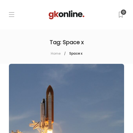
0
Tag:
Space x
Home
Space x