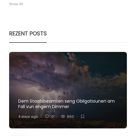
Show All
REZENT POSTS
Dem Staatsbeamten seng Obligatiounen am
Fall vun engem Dimmer
4 days ago
0
650