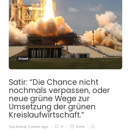
Ëmwelt
Satir: “Die Chance nicht
nochmals verpassen, oder
neue grüne Wege zur
Umsetzung der grünen
Kreislaufwirtschaft.”
Guy Kaiser
,
3 years ago
0
4 min