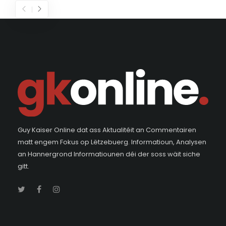
Guy Kaiser Online dat ass Aktualitéit an Commentairen
matt engem Fokus op Lëtzebuerg. Informatioun, Analysen
an Hannergrond Informatiounen déi der soss wäit siche
gitt.