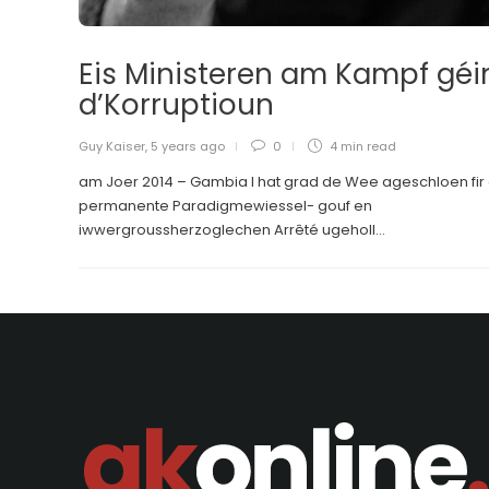
Eis Ministeren am Kampf géi
d’Korruptioun
Guy Kaiser
,
5 years ago
0
4 min
read
am Joer 2014 – Gambia I hat grad de Wee ageschloen fir
permanente Paradigmewiessel- gouf en
iwwergroussherzoglechen Arrêté ugeholl...