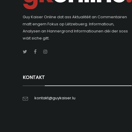
Guy Kaiser Online dat ass Aktualitéit an Commentairen
matt engem Fokus op Lëtzebuerg. Informatioun,
Analysen an Hannergrond Informatiounen déi der soss
wäit siche gitt.
KONTAKT
kontakt@guykaiser.lu