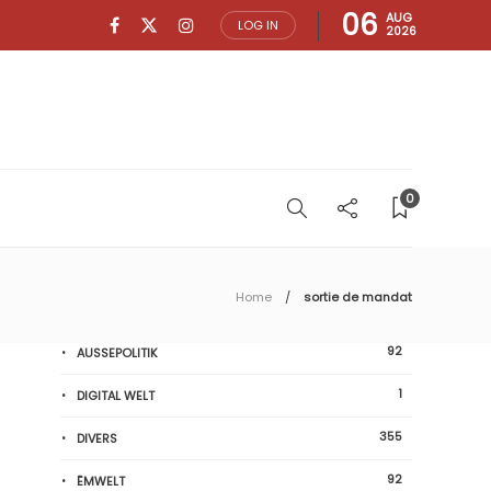
06
AUG
LOG IN
2026
0
Home
sortie de mandat
92
AUSSEPOLITIK
1
DIGITAL WELT
355
DIVERS
92
ËMWELT