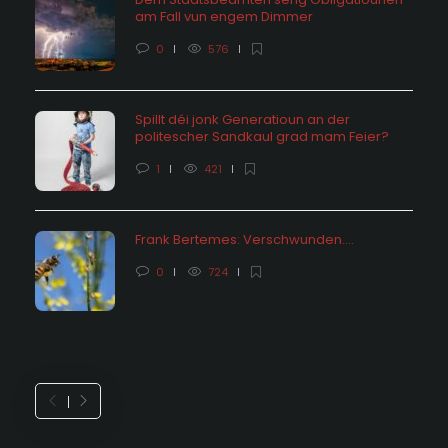
am Fall vun engem Dimmer
0
576
Spillt déi jonk Generatioun an der
politescher Sandkaul grad mam Feier?
1
421
Frank Bertemes: Verschwunden….
0
724