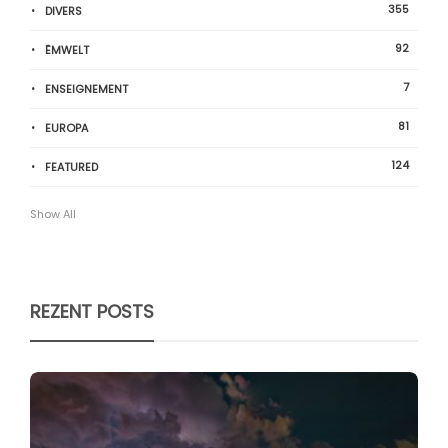
355
DIVERS
92
ËMWELT
7
ENSEIGNEMENT
81
EUROPA
124
FEATURED
Show All
REZENT POSTS