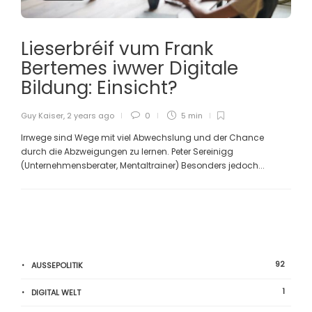
Lieserbréif vum Frank
Bertemes iwwer Digitale
Bildung: Einsicht?
Guy Kaiser
,
2 years ago
0
5 min
Irrwege sind Wege mit viel Abwechslung und der Chance
durch die Abzweigungen zu lernen. Peter Sereinigg
(Unternehmensberater, Mentaltrainer) Besonders jedoch...
92
AUSSEPOLITIK
1
DIGITAL WELT