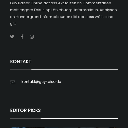
Guy Kaiser Online dat ass Aktualitéit an Commentairen
matt engem Fokus op Lëtzebuerg. Informatioun, Analysen
an Hannergrond Informatiounen déi der soss wäit siche
gitt.
KONTAKT
kontakt@guykaiser.lu
EDITOR PICKS