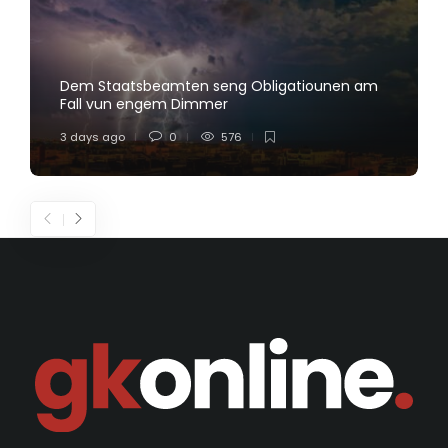
Dem Staatsbeamten seng Obligatiounen am
Fall vun engem Dimmer
3 days ago
0
576