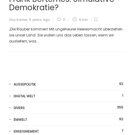
Demokratie?
Guy Kaiser
,
6 years ago
0
4 min
„Die Räuber kommen! Mit ungeheurer Heeresmacht überziehen
sie unser Land. Sie wollen uns das Leben lassen, wenn wir
ausliefern, was...
92
AUSSEPOLITIK
1
DIGITAL WELT
355
DIVERS
92
ËMWELT
7
ENSEIGNEMENT