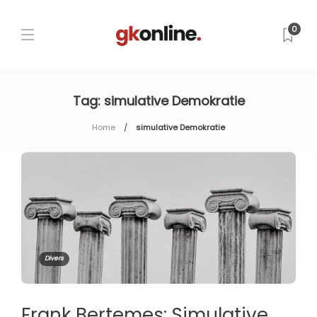
0
Tag:
simulative Demokratie
Home
simulative Demokratie
Divers
Frank Bertemes: Simulative