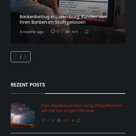
Bankenbetrug in Luxemburg: Kunden von
ihren Banken im Stich gelassen
3 months ago
1
1971
REZENT POSTS
Dem Staatsbeamten seng Obligatiounen
am Fall vun engem Dimmer
0
653