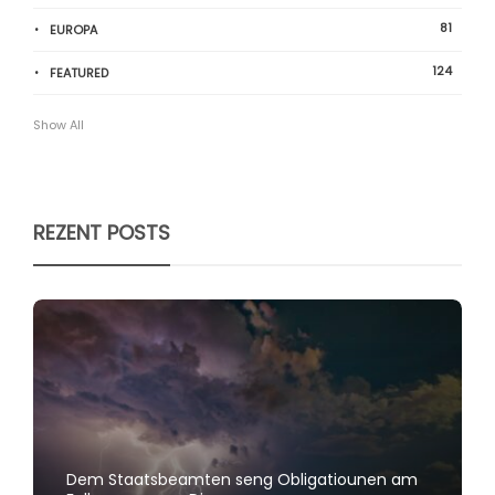
81
EUROPA
124
FEATURED
Show All
REZENT POSTS
Dem Staatsbeamten seng Obligatiounen am