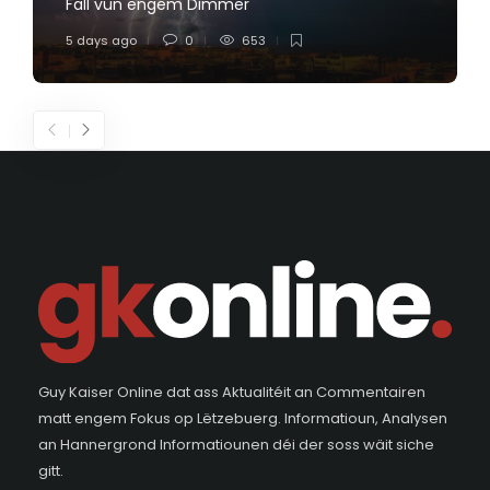
Fall vun engem Dimmer
5 days ago
0
653
Guy Kaiser Online dat ass Aktualitéit an Commentairen
matt engem Fokus op Lëtzebuerg. Informatioun, Analysen
an Hannergrond Informatiounen déi der soss wäit siche
gitt.