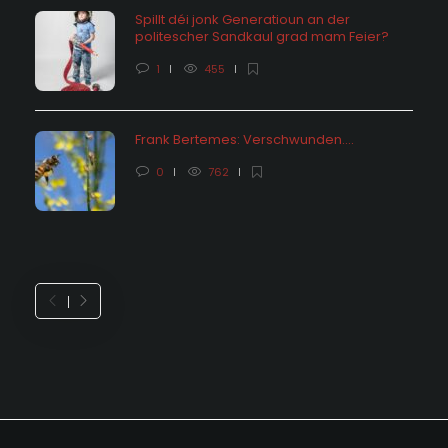
Spillt déi jonk Generatioun an der
politescher Sandkaul grad mam Feier?
1
455
Frank Bertemes: Verschwunden….
0
762