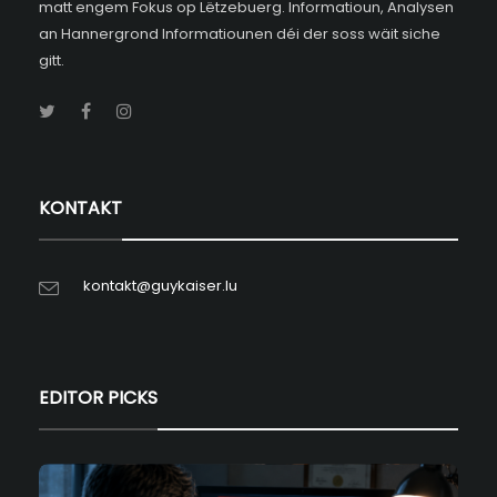
matt engem Fokus op Lëtzebuerg. Informatioun, Analysen
an Hannergrond Informatiounen déi der soss wäit siche
gitt.
KONTAKT
kontakt@guykaiser.lu
EDITOR PICKS