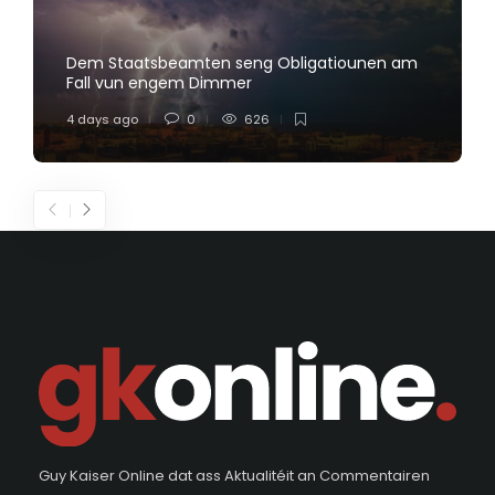
Dem Staatsbeamten seng Obligatiounen am
Fall vun engem Dimmer
4 days ago
0
626
Guy Kaiser Online dat ass Aktualitéit an Commentairen