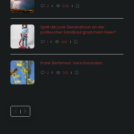
0
626
Spillt déi jonk Generatioun an der
politescher Sandkaul grad mam Feier?
1
435
Frank Bertemes: Verschwunden….
0
742