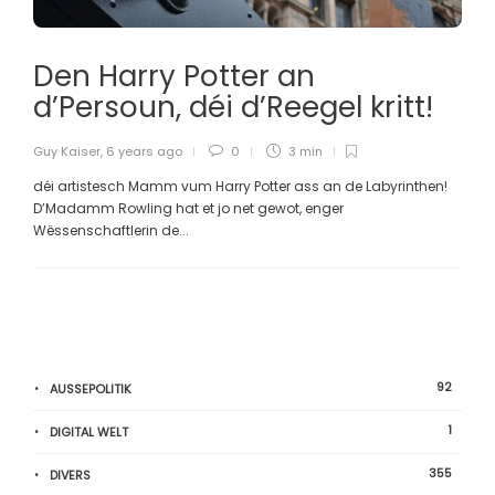
Den Harry Potter an
d’Persoun, déi d’Reegel kritt!
Guy Kaiser
,
6 years ago
0
3 min
déi artistesch Mamm vum Harry Potter ass an de Labyrinthen!
D’Madamm Rowling hat et jo net gewot, enger
Wëssenschaftlerin de...
92
AUSSEPOLITIK
1
DIGITAL WELT
355
DIVERS