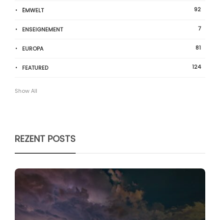
92
ËMWELT
7
ENSEIGNEMENT
81
EUROPA
124
FEATURED
Show All
REZENT POSTS