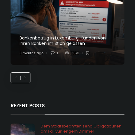
Bankenbetrug in Luxemburg: Kunden von
ihren Banken im Stich gelassen
3 months ago
1
1966
REZENT POSTS
Dem Staatsbeamten seng Obligatiounen
am Fall vun engem Dimmer