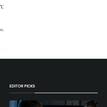
n:
REL
EDITOR PICKS