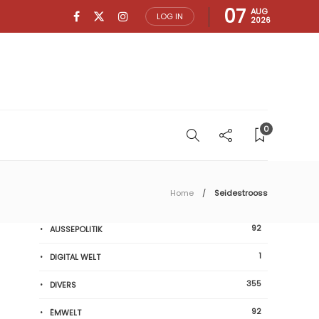
07
AUG
LOG IN
2026
0
Home
Seidestrooss
92
AUSSEPOLITIK
1
DIGITAL WELT
355
DIVERS
92
ËMWELT