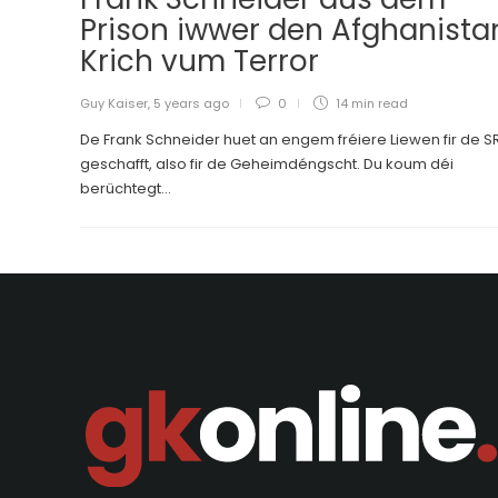
Prison iwwer den Afghanista
Krich vum Terror
Guy Kaiser
,
5 years ago
0
14 min
read
De Frank Schneider huet an engem fréiere Liewen fir de S
geschafft, also fir de Geheimdéngscht. Du koum déi
berüchtegt...