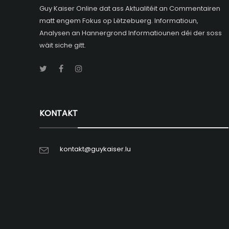
Guy Kaiser Online dat ass Aktualitéit an Commentairen
matt engem Fokus op Lëtzebuerg. Informatioun,
Analysen an Hannergrond Informatiounen déi der soss
wäit siche gitt.
KONTAKT
kontakt@guykaiser.lu