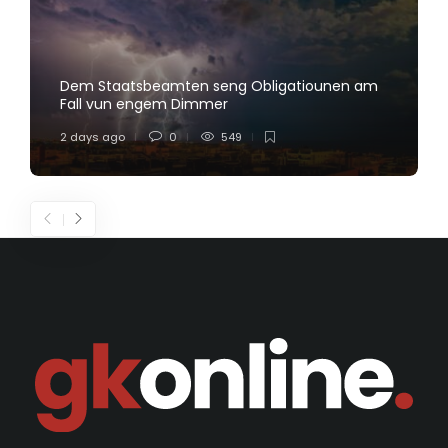
Dem Staatsbeamten seng Obligatiounen am
Fall vun engem Dimmer
2 days ago
0
549