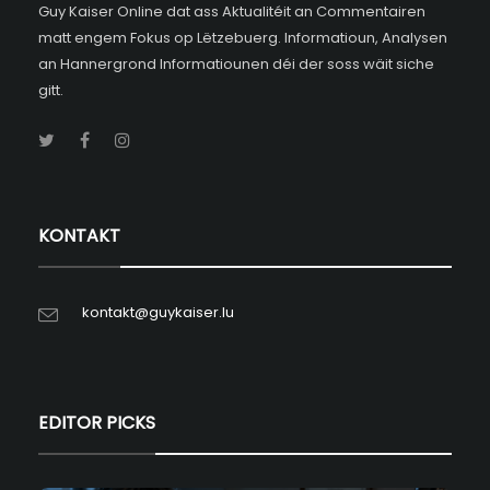
Guy Kaiser Online dat ass Aktualitéit an Commentairen
matt engem Fokus op Lëtzebuerg. Informatioun, Analysen
an Hannergrond Informatiounen déi der soss wäit siche
gitt.
KONTAKT
kontakt@guykaiser.lu
EDITOR PICKS