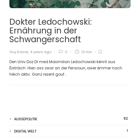
Dokter Ledochowski:
Ernährung in der
Schwangerschaft
Guy Kaiser
,
4 years ago
0
13 min
Den Univ.Doz.Dr.med.Maximilian Ledochowski kënnt aus
Éisträich. Hien ass zwar an der Pensioun, awer ëmmer nach
héich aktiv. Ganz rezent gouf...
92
AUSSEPOLITIK
1
DIGITAL WELT