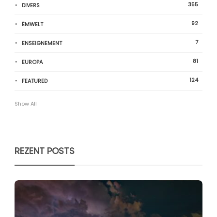
355
DIVERS
92
ËMWELT
7
ENSEIGNEMENT
81
EUROPA
124
FEATURED
Show All
REZENT POSTS