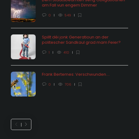
am Fall vun engem Dimmer
0
549
Spillt déi jonk Generatioun an der
politescher Sandkaul grad mam Feier?
1
410
Frank Bertemes: Verschwunden….
0
706